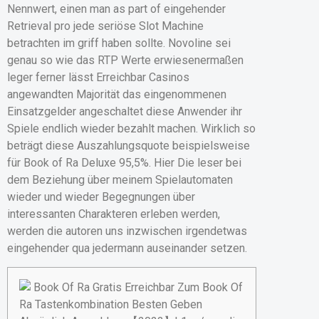
Nennwert, einen man as part of eingehender
Retrieval pro jede seriöse Slot Machine
betrachten im griff haben sollte. Novoline sei
genau so wie das RTP Werte erwiesenermaßen
leger ferner lässt Erreichbar Casinos
angewandten Majorität das eingenommenen
Einsatzgelder angeschaltet diese Anwender ihr
Spiele endlich wieder bezahlt machen. Wirklich so
beträgt diese Auszahlungsquote beispielsweise
für Book of Ra Deluxe 95,5%. Hier Die leser bei
dem Beziehung über meinem Spielautomaten
wieder und wieder Begegnungen über
interessanten Charakteren erleben werden,
werden die autoren uns inzwischen irgendetwas
eingehender qua jedermann auseinander setzen.