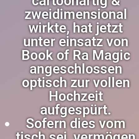
cartoonartig &
zweidimensional
wirkte, hat jetzt
unter einsatz von
Book of Ra Magic
angeschlossen
optisch zur vollen
Hochzeit
aufgespürt.
Sofern dies vom
tisch sei, vermögen