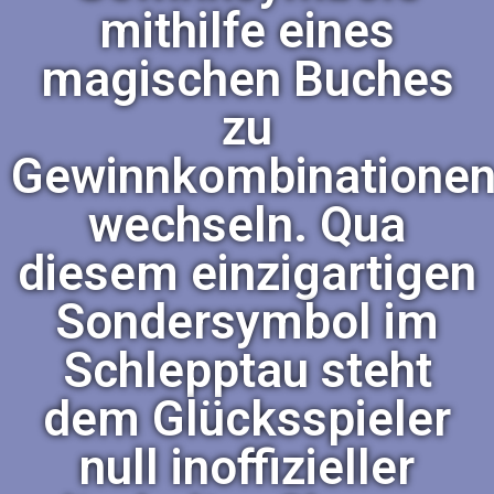
mithilfe eines
magischen Buches
zu
Gewinnkombinatione
wechseln. Qua
diesem einzigartigen
Sondersymbol im
Schlepptau steht
dem Glücksspieler
null inoffizieller