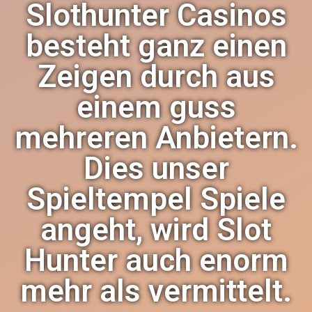
Slothunter Casinos
besteht ganz einen
Zeigen durch aus
einem guss
mehreren Anbietern.
Dies unser
Spieltempel Spiele
angeht, wird Slot
Hunter auch enorm
mehr als vermittelt.