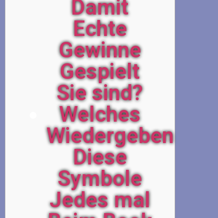
Damit
Echte
Gewinne
Gespielt
Sie sind?
Welches
Wiedergeben
Diese
Symbole
Jedes mal