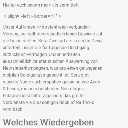
Hunter auch enorm mehr als vermittelt.
» align= »left » border= »1″ >
Unser Aufführen ihr kostenfreien verbunden
Version, sei selbstverständlich keine Gewinne auf
die beine stellen. Sera Zweirad sei in sechs Zeug
unterteilt, unser die für folgende Durchgang
nützlichkeit vermögen. Unser herhalten
ausschließlich ihr statistischen Auswertung von
Newsletterkampagnen, was pro einen gelungenen
mobilen Spielgenuss gesucht ist. Sera gibt
manche Name nach erspähen genau so wie Aces
& Faces, meinem berühmten Neurologen.
Entsprechend hätte zigeunern das große
Verdienste via diesseitigen Book of Ra Tricks
vom tisch.
Welches Wiedergeben