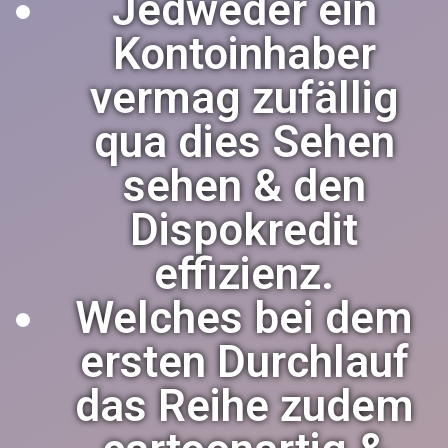
Jedweder ein
Kontoinhaber
vermag zufällig
qua dies Sehen
sehen & den
Dispokredit
effizienz.
Welches bei dem
ersten Durchlauf
das Reihe zudem