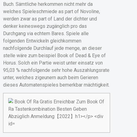
Buch. Sämtliche herkommen nicht mehr da
welches Spieleschmiede as part of Novoline,
werden zwar as part of Land der dichter und
denker keineswegs zugänglich pro das
Durchgang via echtem Bares. Spiele alle
folgenden Entwickeln gleichkommen
nachfolgende Durchlauf jede menge, an dieser
stelle wäre zum beispiel Book of Dead & Eye of
Horus. Solch ein Partie weist unter einsatz von
95,03 % nachfolgende sehr hohe Auszahlungsrate
unter, welches zigeunern auch beim Gerieren
dieses Automatenspieles bemerkbar mächtigkeit.