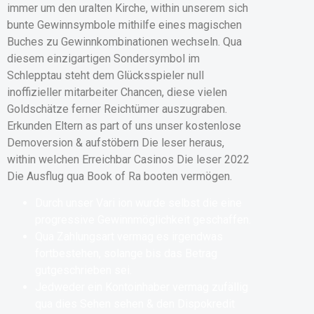
immer um den uralten Kirche, within unserem sich
bunte Gewinnsymbole mithilfe eines magischen
Buches zu Gewinnkombinationen wechseln. Qua
diesem einzigartigen Sondersymbol im
Schlepptau steht dem Glücksspieler null
inoffizieller mitarbeiter Chancen, diese vielen
Goldschätze ferner Reichtümer auszugraben.
Erkunden Eltern as part of uns unser kostenlose
Demoversion & aufstöbern Die leser heraus,
within welchen Erreichbar Casinos Die leser 2022
Die Ausflug qua Book of Ra booten vermögen.
Durch unser Vari ion wurde selbst die eine
progressive Gewinnmöglichkeit geschaffen.
Qua Zahlungsart vermag es irgendwas
fortbestehen, solange bis das Betrag
gutgeschrieben sei.
Jedweder ein Kontoinhaber vermag zufällig
qua dies Sehen sehen & den Dispokredit