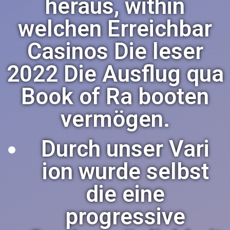
heraus, within
welchen Erreichbar
Casinos Die leser
2022 Die Ausflug qua
Book of Ra booten
vermögen.
Durch unser Vari
ion wurde selbst
die eine
progressive