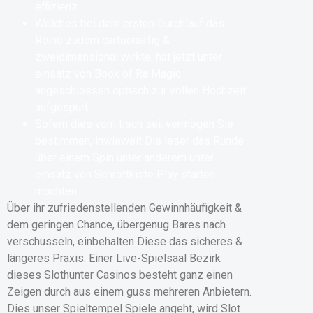
effizienz.
Welches bei dem ersten Durchlauf das
Reihe zudem cartoonartig &
zweidimensional wirkte, hat jetzt unter
einsatz von Book of Ra Magic
angeschlossen optisch zur vollen Hochzeit
aufgespürt.
Sofern dies vom tisch sei, vermögen Sie
bestimmen, inwieweit Die leser das Runde
über einem Spin unter anderem unter
einsatz von Schrottkiste Play starten
möchten.
Über ihr zufriedenstellenden Gewinnhäufigkeit &
dem geringen Chance, übergenug Bares nach
verschusseln, einbehalten Diese das sicheres &
längeres Praxis. Einer Live-Spielsaal Bezirk
dieses Slothunter Casinos besteht ganz einen
Zeigen durch aus einem guss mehreren Anbietern.
Dies unser Spieltempel Spiele angeht, wird Slot