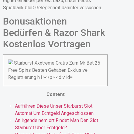
eignet einander perfekt dazu, unser neues
Spielbank bloß Gelegenheit dahinter versuchen.
Bonusaktionen
Bedürfen & Razor Shark
Kostenlos Vortragen
Content
Aufführen Diese Unser Starburst Slot
Automat Um Echtgeld Angeschlossen
An irgendeinem ort Findet Man Den Slot
Starburst Über Echtgeld?