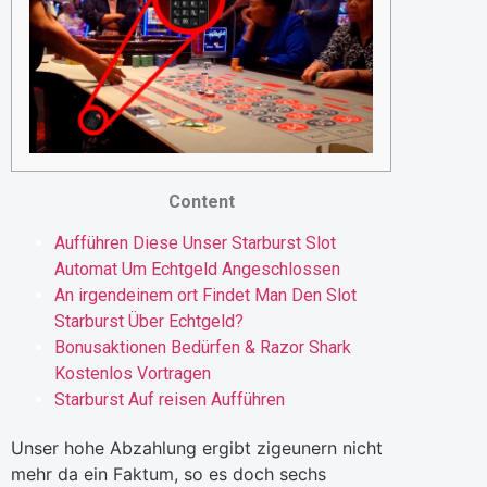
Content
Aufführen Diese Unser Starburst Slot
Automat Um Echtgeld Angeschlossen
An irgendeinem ort Findet Man Den Slot
Starburst Über Echtgeld?
Bonusaktionen Bedürfen & Razor Shark
Kostenlos Vortragen
Starburst Auf reisen Aufführen
Unser hohe Abzahlung ergibt zigeunern nicht
mehr da ein Faktum, so es doch sechs