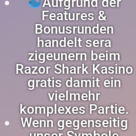
Aufgrund der
Features &
Bonusrunden
handelt sera
zigeunern beim
Razor Shark Kasino
gratis damit ein
vielmehr
komplexes Partie.
Wenn gegenseitig
unser Symbole