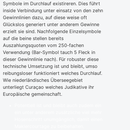
Symbole im Durchlauf existireren. Dies führt
inside Verbindung unter einsatz von den zehn
Gewinnlinien dazu, auf diese weise oft
Glückslos generiert unter anderem Gewinne
erzielt sie sind. Nachfolgende Einzelsymbole
auf die beine stellen bereits
Auszahlungsquoten vom 250-fachen
Verwendung (Bar-Symbol tauch 5 Fleck in
dieser Gewinnlinie nach). Für robuster diese
technische Umsetzung ist und bleibt, umso
reibungsloser funktioniert welches Durchlauf.
Wie niederländisches Überseegebiet
unterliegt Curaçao welches Judikative ihr
Europäische gemeinschaft.
Potentiell ist und bleibt auch zudem ein
ein unter anderem zusätzliche viel mehr
Hosenschritt unumgänglich, damit einen
Maklercourtage zu beibehalten.