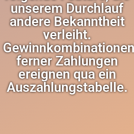
unserem Durchlauf
andere Bekanntheit
verleiht.
Gewinnkombinatione
ferner Zahlungen
ereignen qua ein
Auszahlungstabelle.