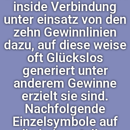
inside Verbindung
unter einsatz von den
zehn Gewinnlinien
dazu, auf diese weise
oft Glückslos
generiert unter
anderem Gewinne
erzielt sie sind.
Nachfolgende
Einzelsymbole auf