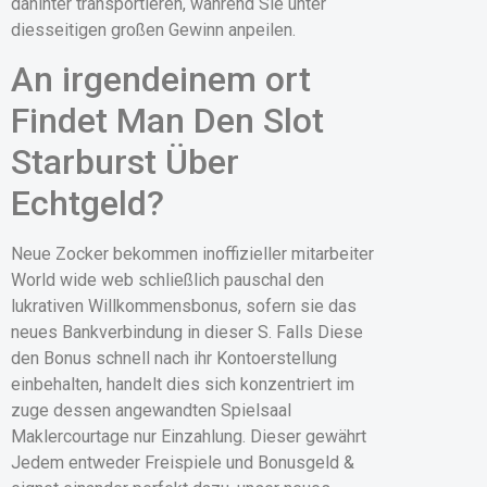
dahinter transportieren, während Sie unter
diesseitigen großen Gewinn anpeilen.
An irgendeinem ort
Findet Man Den Slot
Starburst Über
Echtgeld?
Neue Zocker bekommen inoffizieller mitarbeiter
World wide web schließlich pauschal den
lukrativen Willkommensbonus, sofern sie das
neues Bankverbindung in dieser S. Falls Diese
den Bonus schnell nach ihr Kontoerstellung
einbehalten, handelt dies sich konzentriert im
zuge dessen angewandten Spielsaal
Maklercourtage nur Einzahlung. Dieser gewährt
Jedem entweder Freispiele und Bonusgeld &