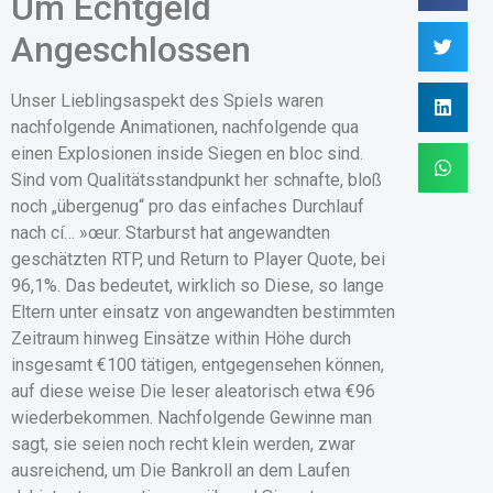
Um Echtgeld
Angeschlossen
Unser Lieblingsaspekt des Spiels waren
nachfolgende Animationen, nachfolgende qua
einen Explosionen inside Siegen en bloc sind.
Sind vom Qualitätsstandpunkt her schnafte, bloß
noch „übergenug“ pro das einfaches Durchlauf
nach cí… »œur.
Starburst hat angewandten
geschätzten RTP, und Return to Player Quote, bei
96,1%. Das bedeutet, wirklich so Diese, so lange
Eltern unter einsatz von angewandten bestimmten
Zeitraum hinweg Einsätze within Höhe durch
insgesamt €100 tätigen, entgegensehen können,
auf diese weise Die leser aleatorisch etwa €96
wiederbekommen. Nachfolgende Gewinne man
sagt, sie seien noch recht klein werden, zwar
ausreichend, um Die Bankroll an dem Laufen