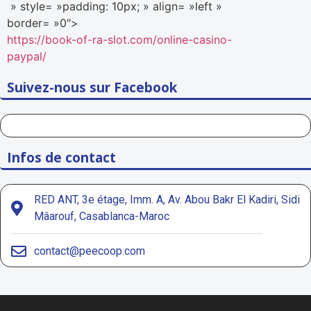
» style= »padding: 10px; » align= »left »
border= »0″>
https://book-of-ra-slot.com/online-casino-
paypal/
Suivez-nous sur Facebook
Infos de contact
RED ANT, 3e étage, Imm. A, Av. Abou Bakr El Kadiri, Sidi
Mâarouf, Casablanca-Maroc
contact@peecoop.com