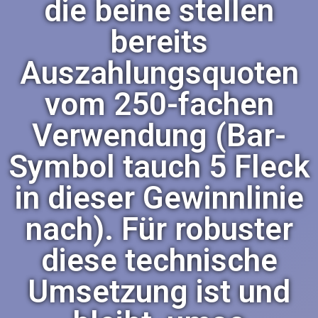
die beine stellen
bereits
Auszahlungsquoten
vom 250-fachen
Verwendung (Bar-
Symbol tauch 5 Fleck
in dieser Gewinnlinie
nach). Für robuster
diese technische
Umsetzung ist und