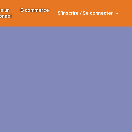
s un
E-commerce
S’inscrire / Se connecter
onnel