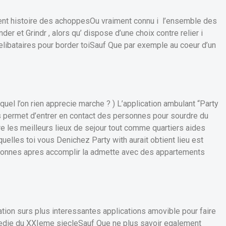
ent histoire des achoppesOu vraiment connu i l’ensemble des
er et Grindr , alors qu’ dispose d’une choix contre relier i
 celibataires pour border toiSauf Que par exemple au coeur d’un
quel l’on rien apprecie marche ? ) L’application ambulant “Party
s permet d’entrer en contact des personnes pour sourdre du
e les meilleurs lieux de sejour tout comme quartiers aides
xquelles toi vous Denichez Party with aurait obtient lieu est
ersonnes apres accomplir la admette avec des appartements
cation surs plus interessantes applications amovible pour faire
medie du XXIeme siecleSauf Que ne plus savoir egalement