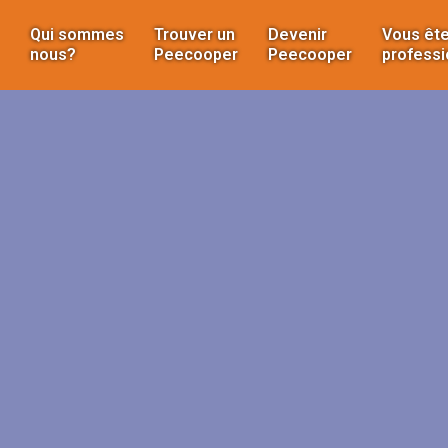
Qui sommes
Trouver un
Devenir
Vous ête
nous?
Peecooper
Peecooper
professi