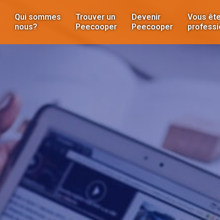
Qui sommes
Trouver un
Devenir
Vous ête
nous?
Peecooper
Peecooper
professi