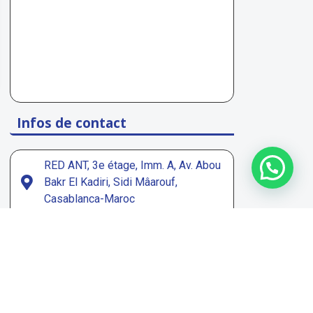
Infos de contact
1
RED ANT, 3e étage, Imm. A, Av. Abou
Bakr El Kadiri, Sidi Mâarouf,
Casablanca-Maroc
contact@peecoop.com
Page Facebook