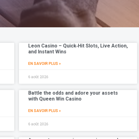
Leon Casino – Quick‑Hit Slots, Live Action,
and Instant Wins
EN SAVOIR PLUS »
6 août 2026
Battle the odds and adore your assets
with Queen Win Casino
EN SAVOIR PLUS »
6 août 2026