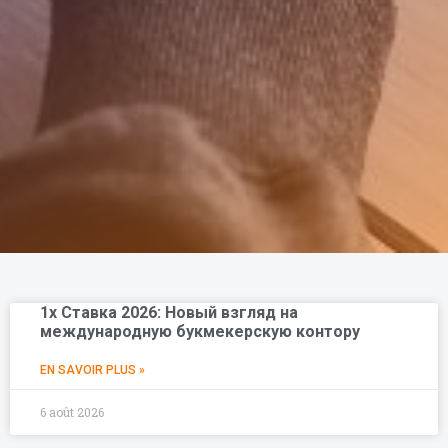
1x Ставка 2026: Новый взгляд на
международную букмекерскую контору
EN SAVOIR PLUS »
6 août 2026