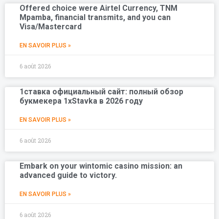
Offered choice were Airtel Currency, TNM
Mpamba, financial transmits, and you can
Visa/Mastercard
EN SAVOIR PLUS »
6 août 2026
1ставка официальный сайт: полный обзор
букмекера 1xStavka в 2026 году
EN SAVOIR PLUS »
6 août 2026
Embark on your wintomic casino mission: an
advanced guide to victory.
EN SAVOIR PLUS »
6 août 2026