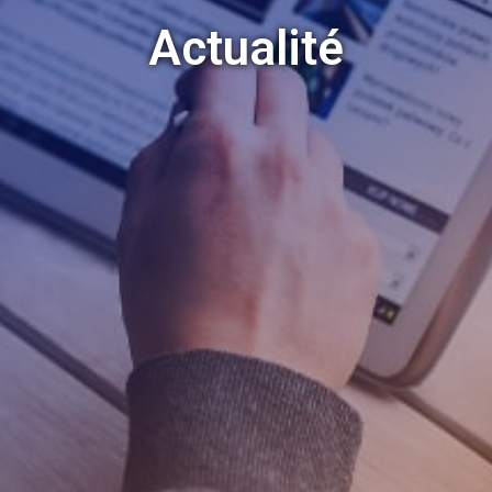
Actualité