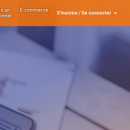
s un
E-commerce
S’inscrire / Se connecter
onnel