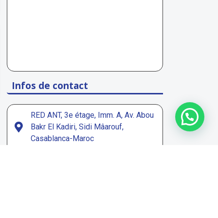
Infos de contact
1
RED ANT, 3e étage, Imm. A, Av. Abou
Bakr El Kadiri, Sidi Mâarouf,
Casablanca-Maroc
contact@peecoop.com
Page Facebook