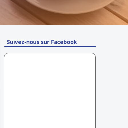
Suivez-nous sur Facebook