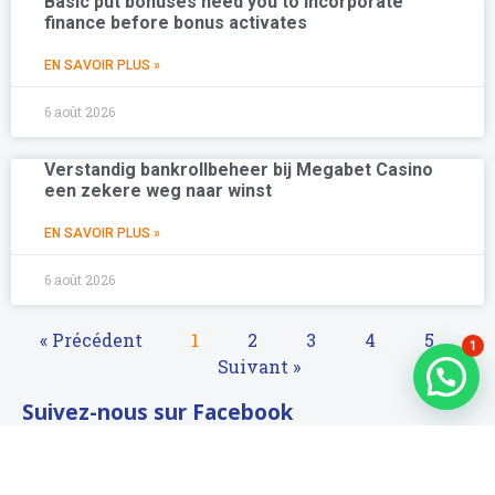
Basic put bonuses need you to incorporate
finance before bonus activates
EN SAVOIR PLUS »
6 août 2026
Verstandig bankrollbeheer bij Megabet Casino
een zekere weg naar winst
EN SAVOIR PLUS »
6 août 2026
« Précédent
1
2
3
4
5
1
Suivant »
Suivez-nous sur Facebook