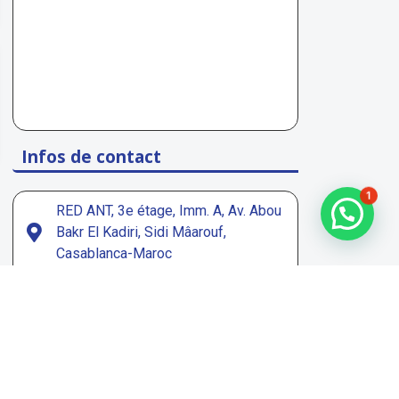
Infos de contact
1
RED ANT, 3e étage, Imm. A, Av. Abou
Bakr El Kadiri, Sidi Mâarouf,
Casablanca-Maroc
contact@peecoop.com
Page Facebook