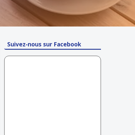
Suivez-nous sur Facebook