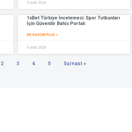
9 août 2026
1xBet Türkiye İncelemesi: Spor Tutkunları
İçin Güvenilir Bahis Portalı
EN SAVOIR PLUS »
9 août 2026
2
3
4
5
Suivant »
s de contact
Suivez-nous