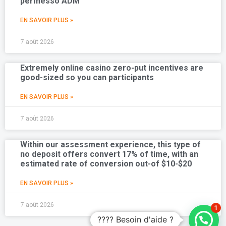
permesso ADM
EN SAVOIR PLUS »
7 août 2026
Extremely online casino zero-put incentives are
good-sized so you can participants
EN SAVOIR PLUS »
7 août 2026
Within our assessment experience, this type of
no deposit offers convert 17% of time, with an
estimated rate of conversion out-of $10-$20
EN SAVOIR PLUS »
7 août 2026
1
???? Besoin d'aide ?