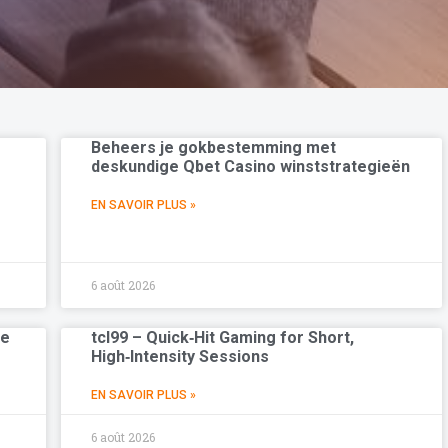
Beheers je gokbestemming met
deskundige Qbet Casino winststrategieën
EN SAVOIR PLUS »
6 août 2026
re
tcl99 – Quick‑Hit Gaming for Short,
High‑Intensity Sessions
EN SAVOIR PLUS »
6 août 2026