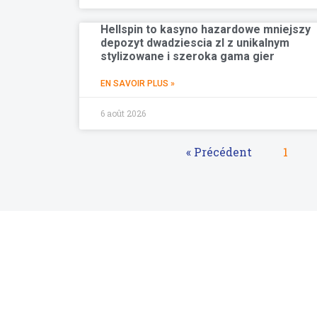
Hellspin to kasyno hazardowe mniejszy
depozyt dwadziescia zl z unikalnym
stylizowane i szeroka gama gier
EN SAVOIR PLUS »
6 août 2026
« Précédent
1
Téléchargez l'application
Info