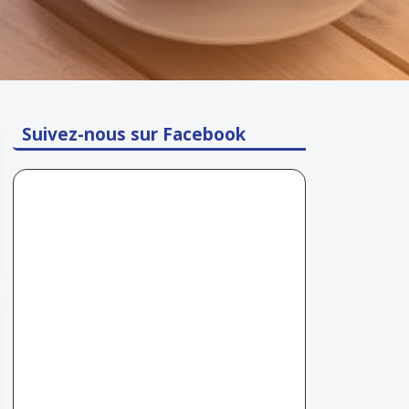
Suivez-nous sur Facebook