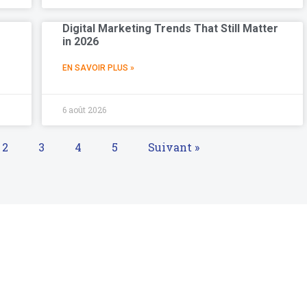
Digital Marketing Trends That Still Matter
in 2026
EN SAVOIR PLUS »
6 août 2026
2
3
4
5
Suivant »
s de contact
Suivez-nous