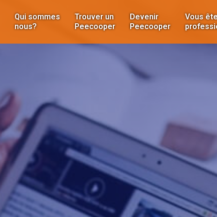
Qui sommes
Trouver un
Devenir
Vous ête
nous?
Peecooper
Peecooper
professi