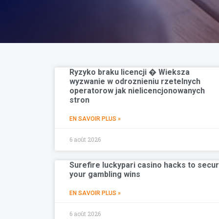
Ryzyko braku licencji � Wieksza
wyzwanie w odroznieniu rzetelnych
operatorow jak nielicencjonowanych
stron
EN SAVOIR PLUS »
6 août 2026
Surefire luckypari casino hacks to secu
your gambling wins
EN SAVOIR PLUS »
6 août 2026