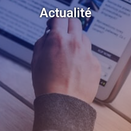
Actualité