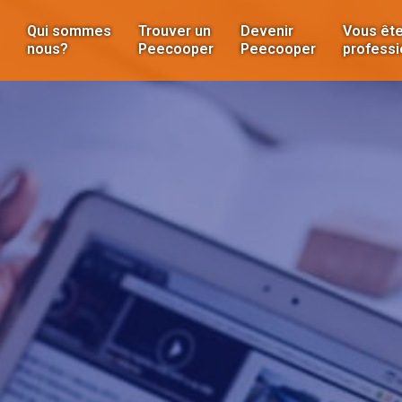
Qui sommes
Trouver un
Devenir
Vous ête
nous?
Peecooper
Peecooper
professi