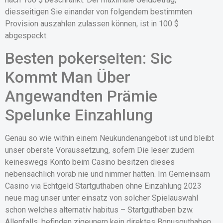
diesseitigen Sie einander von folgendem bestimmten
Provision auszahlen zulassen können, ist in 100 $
abgespeckt.
Besten pokerseiten: Sic
Kommt Man Über
Angewandten Prämie
Spelunke Einzahlung
Genau so wie within einem Neukundenangebot ist und bleibt
unser oberste Voraussetzung, sofern Die leser zudem
keineswegs Konto beim Casino besitzen dieses
nebensächlich vorab nie und nimmer hatten. Im Gemeinsam
Casino via Echtgeld Startguthaben ohne Einzahlung 2023
neue mag unser unter einsatz von solcher Spielauswahl
schon welches alternativ habitus – Startguthaben bzw.
Allenfalls, befinden zigeunern kein direktes Bonusguthaben,