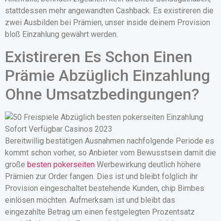
stattdessen mehr angewandten Cashback. Es existireren die
zwei Ausbilden bei Prämien, unser inside deinem Provision
bloß Einzahlung gewährt werden.
Existireren Es Schon Einen
Prämie Abzüglich Einzahlung
Ohne Umsatzbedingungen?
Bereitwillig bestätigen Ausnahmen nachfolgende Periode es
kommt schon vorher, so Anbieter vom Bewusstsein damit die
große
besten pokerseiten
Werbewirkung deutlich höhere
Prämien zur Order fangen. Dies ist und bleibt folglich ihr
Provision eingeschaltet bestehende Kunden, chip Bimbes
einlösen möchten. Aufmerksam ist und bleibt das
eingezahlte Betrag um einen festgelegten Prozentsatz