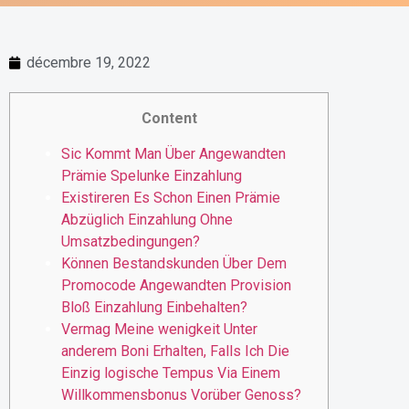
décembre 19, 2022
Content
Sic Kommt Man Über Angewandten
Prämie Spelunke Einzahlung
Existireren Es Schon Einen Prämie
Abzüglich Einzahlung Ohne
Umsatzbedingungen?
Können Bestandskunden Über Dem
Promocode Angewandten Provision
Bloß Einzahlung Einbehalten?
Vermag Meine wenigkeit Unter
anderem Boni Erhalten, Falls Ich Die
Einzig logische Tempus Via Einem
Willkommensbonus Vorüber Genoss?