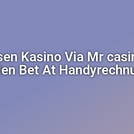
en Kasino Via Mr casi
en Bet At Handyrechn