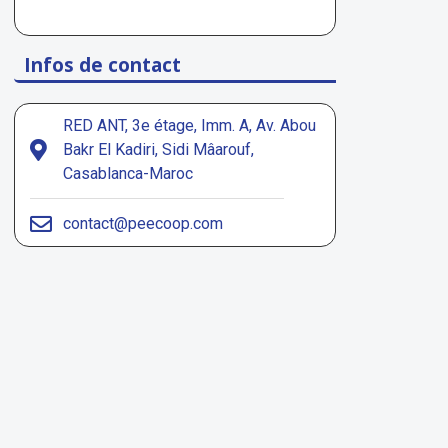
Infos de contact
RED ANT, 3e étage, Imm. A, Av. Abou
Bakr El Kadiri, Sidi Mâarouf,
Casablanca-Maroc
contact@peecoop.com