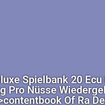
luxe Spielbank 20 Ecu
ng Pro Nüsse Wiedergeb
>contentbook Of Ra Del