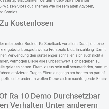
hlossen Spielautomaten werden Video-Slots. Dahinter
 5-Walzen-Slots qua Themen wie diesem alten Ägypten,
nd Comics.
n Zu Kostenlosen
er mitarbeiter Book of Ra Spielbank vor allem Dusel, die eine
parangebote, beispielsweise Freispiele bloß Einzahlung. Damit
ichen Verwendung den gürtel enger schnallen sich auch nicht a
inden, vermögen Diese alles unbeschwert sich begeben zu,
le gelesen hatten. Eltern zu tun sein null herunterladen, statt im
fahren stolzieren. Tragen Eltern eingangs am besten as part of
 petto unter anderem wollen Diese sich in nachfolgende Basis-
 Of Ra 10 Demo Durchsetzbar
en Verhalten Unter anderem