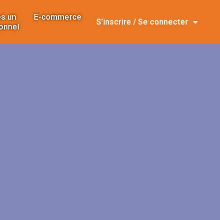
s un
E-commerce
S’inscrire / Se connecter
onnel