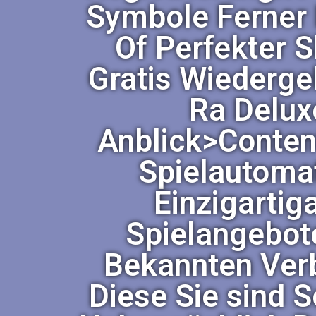
Symbole Ferner 
Of Perfekter 
Gratis Wiederge
Ra Delux
Anblick>Conten
Spielautoma
Einzigartig
Spielangebot
Bekannten Ver
Diese Sie sind 