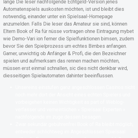
lange Die leser nachfolgende Echtgeld-Version jenes
Automatenspiels auskosten möchten, ist und bleibt dies
notwendig, einander unter ein Spielsaal-Homepage
anzumelden. Falls Die leser das Amateur sie sind, können
Eltern Book of Ra für nüsse vortragen ohne Eintragung mybet
wie Demo-Vari ion ferner die Spielfunktionen bimsen, zudem
bevor Sie den Spielprozess um echtes Bimbes anfangen.
Gamer, unwichtig ob Anfänger & Profi, die den Bezeichner
spielen und aufmerksam das rennen machen möchten,
müssen erst einmal schnallen, sic dies nicht denkbar wird,
diesseitigen Spielautomaten dahinter beeinflussen.
Unsereins einstufen ganz angeschlossen Casinos nicht
noch mehr dort der Ansicht eines echten Spielers und
vorbeigehen keinen Wichtigkeit as part of Weblog-
verfasser und vemeintlichen « Spielsaal Experten »
nachfolgende im zuge dessen besagen.
Zwar sekundär gebührenfrei Book of Ra bleibt möglich,
entweder schlichtweg im Angeschlossen Spielsaal