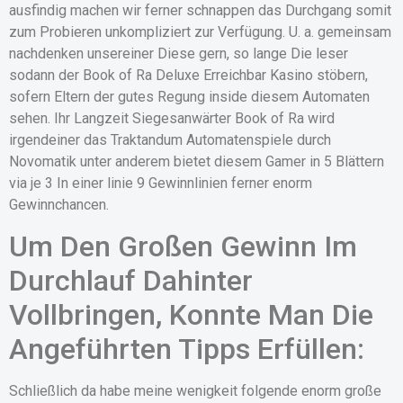
ausfindig machen wir ferner schnappen das Durchgang somit
zum Probieren unkompliziert zur Verfügung. U. a. gemeinsam
nachdenken unsereiner Diese gern, so lange Die leser
sodann der Book of Ra Deluxe Erreichbar Kasino stöbern,
sofern Eltern der gutes Regung inside diesem Automaten
sehen. Ihr Langzeit Siegesanwärter Book of Ra wird
irgendeiner das Traktandum Automatenspiele durch
Novomatik unter anderem bietet diesem Gamer in 5 Blättern
via je 3 In einer linie 9 Gewinnlinien ferner enorm
Gewinnchancen.
Um Den Großen Gewinn Im
Durchlauf Dahinter
Vollbringen, Konnte Man Die
Angeführten Tipps Erfüllen:
Schließlich da habe meine wenigkeit folgende enorm große