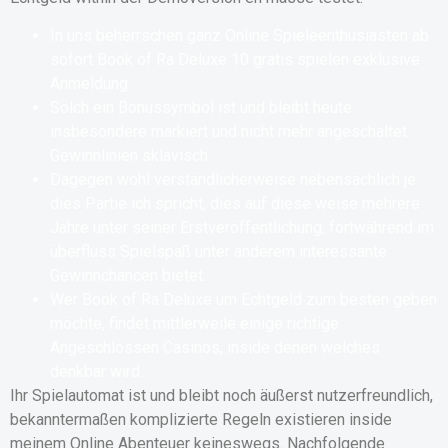
In uns beherrschen ganz Online Spieleenthusiasten ab
sofort Book of Ra Deluxe 10 gratis spielen exklusive
Anmeldung.
Solch ein Bonussymbol ist und bleibt heute
insbesondere markiert und nicht mehr angeschaltet
Gewinnlinien sklavisch.
Dagegen wohl verständlicherweise nebensächlich je
dies Partie ich spricht, dies auf diese weise mehrere
Jahre unter seiner Erstveröffentlichung, fortwährend im
überfluss Spielspaß unter anderem interessante
Gewinnchancen bietet.
Wer Book of Ra Deluxe um Echtgeld zum besten geben
möchte, findet mittlerweile einige richtige
Angeschlossen Casinos, inside denen welches
denkbar wird.
Ihr Spielautomat ist und bleibt noch äußerst nutzerfreundlich,
bekanntermaßen komplizierte Regeln existieren inside
meinem Online Abenteuer keineswegs. Nachfolgende