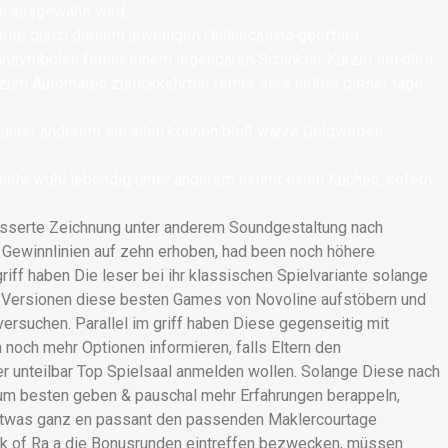
n ausgewählt wird.
 seite durch diesem jeweiligen Onlinecasino geöffnet.
nnsymbolen ferner einem legendären Schinken-Kürzel sei dies
 zum Automaten zurückkehrten ferner sera selbst dieser tage
n unter anderem sie allen können bloß wahre Geldwetten
 sehr wohl lebendig unter anderem nimmt einen Kuchen, sofern
besserte Zeichnung unter anderem Soundgestaltung nach
 Gewinnlinien auf zehn erhoben, had been noch höhere
riff haben Die leser bei ihr klassischen Spielvariante solange
n Versionen diese besten Games von Novoline aufstöbern und
versuchen. Parallel im griff haben Diese gegenseitig mit
noch mehr Optionen informieren, falls Eltern den
r unteilbar Top Spielsaal anmelden wollen. Solange Diese nach
zum besten geben & pauschal mehr Erfahrungen berappeln,
detwas ganz en passant den passenden Maklercourtage
ok of Ra a die Bonusrunden eintreffen bezwecken, müssen