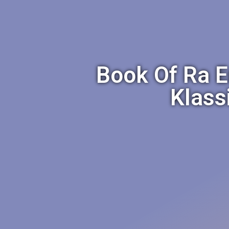
Book Of Ra E
Klass