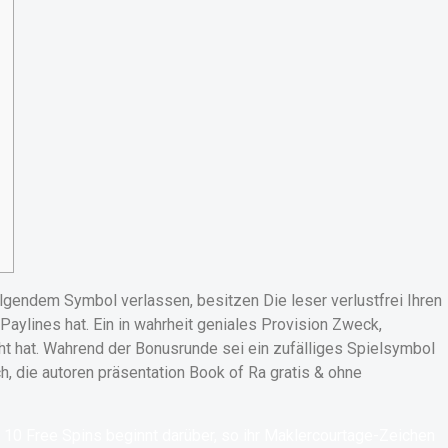
olgendem Symbol verlassen, besitzen Die leser verlustfrei Ihren
Paylines hat. Ein in wahrheit geniales Provision Zweck,
t hat. Wahrend der Bonusrunde sei ein zufälliges Spielsymbol
ch, die autoren präsentation Book of Ra gratis & ohne
 10 Free Spins beginnt darüber, so ihr Maklercourtage-Zeichen