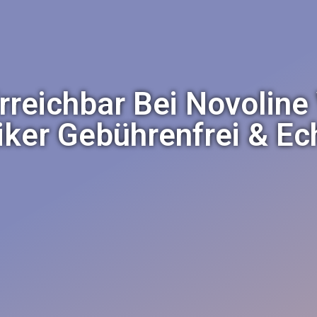
rreichbar Bei Novoline 
iker Gebührenfrei & Ec