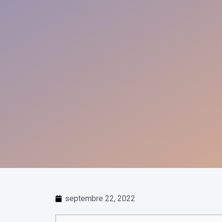
septembre 22, 2022