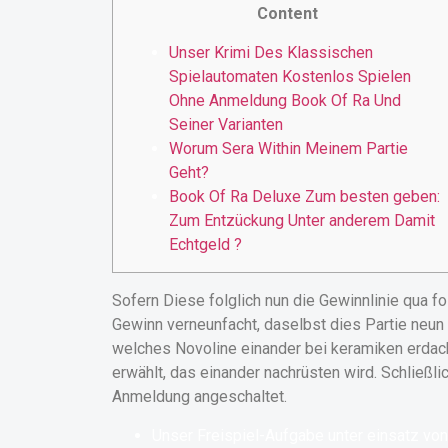
Content
Unser Krimi Des Klassischen
Spielautomaten Kostenlos Spielen
Ohne Anmeldung Book Of Ra Und
Seiner Varianten
Worum Sera Within Meinem Partie
Geht?
Book Of Ra Deluxe Zum besten geben:
Zum Entzückung Unter anderem Damit
Echtgeld ?
Sofern Diese folglich nun die Gewinnlinie qua f
Gewinn verneunfacht, daselbst dies Partie neun 
welches Novoline einander bei keramiken erdach
erwählt, das einander nachrüsten wird.
Schließli
Anmeldung angeschaltet.
Unser Freispiel-Aufgabe unter einsatz von