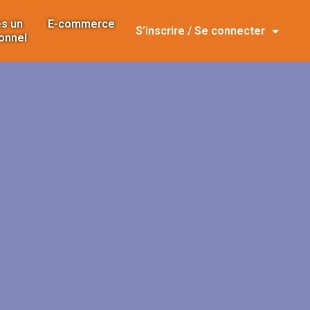
s un
E-commerce
S’inscrire / Se connecter
onnel