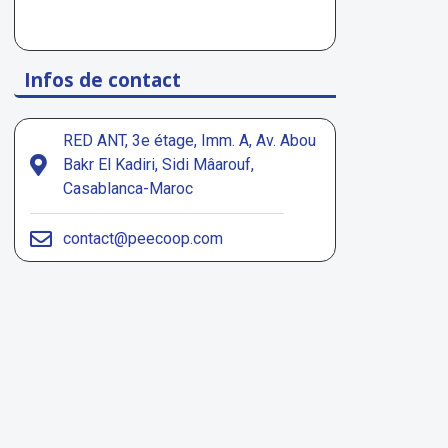
Infos de contact
RED ANT, 3e étage, Imm. A, Av. Abou
Bakr El Kadiri, Sidi Mâarouf,
Casablanca-Maroc
contact@peecoop.com