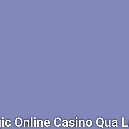
c Online Casino Qua L