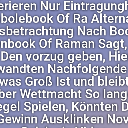
erieren Nur Eintragun
bolebook Of Ra Altern
sbetrachtung Nach Bo
nbook Of Raman Sagt, 
 Den vorzug geben, Hi
wandten Nachfolgende 
twas Groß Ist und blei
ber Wettmacht So lang
gel Spielen, Könnten 
ewinn Ausklinken Novo