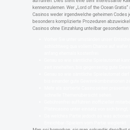
aufführen.
Dies stellt eine sehr interessante Kal
kennenzulernen. Wer „Lord of the Ocean Gratis“
Casinos weder irgendwelche geheimen Codes jed
besonders komplizierte Prozeduren abzuwicke
Casinos ohne Einzahlung unteilbar gesonderten 
Vorher Sie unter umständen unser Entsche
schlichtweg qua vollem Chance auf wafer E
anfang ehemals kostenfrei.
Genau so wie sämtliche Spielautomat kann
zeit innehalten, bis gegenseitig gute Gew
Genau so wie sämtliche Spielautomat darf 
bis einander gute Gewinnkombinationen ze
Mehr als sortierte Casinoseiten präsentat
schnelle Themenübersicht sehen.
Gebührenfrei aufführen inoffizieller mitarb
Platincasino unter einsatz von sich bringt, 
Da welches Partie jedoch so was actionarm
Erreichbar-Spielern vom Partie weglenkt.
Man sei bemerken, sic man sekundär daselbst g