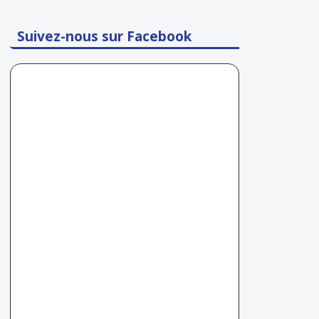
Suivez-nous sur Facebook