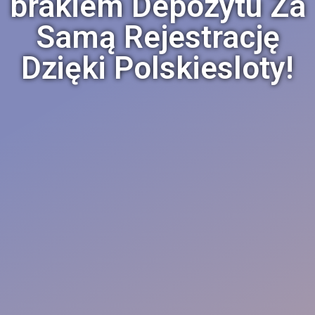
brakiem Depozytu Za
Samą Rejestrację
Dzięki Polskiesloty!