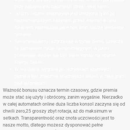
przy zalogowaniu baczności dzięki swej konto.
, którzy istotne, propozycja jest dostępna tylko po
najznamienitszych kasynach przez internet w celu
lokalnych internautów, jakie non stop śledzą tendencje
rynkowe.
Rekomendujemy rozgrzewkę w trybie demo, oznacza
to darmowym trybie demonstracyjnym, w jakim
pferowane wydaje się być wiele konsol na stronie
Energy Casino.
W rezultacie wygrane po rozrywkach stołowych
potrafią być znacznie solidniejsze aniżeli w całej grach
pod automatach.
Ważność bonusu oznacza termin czasowy, gdzie premia
może stać się użyty i obrócony, zanim wygaśnie. Nierzadko
w całej automatach online duża liczba konsol zaczyna się od
chwili zero,25 groszy zbyt rotacja, aż do maksimum w
setkach. Transparentność oraz cnota uczciwości jest to
nasze motto, dlatego możesz dysponować pełne