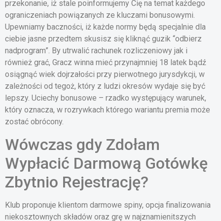
przekonanie, iż stale poinformujemy Cię na temat każdego
ograniczeniach powiązanych ze kluczami bonusowymi.
Upewniamy baczności, iż każde normy będą specjalnie dla
ciebie jasne przedtem skusisz się kliknąć guzik “odbierz
nadprogram”. By utrwalić rachunek rozliczeniowy jak i
również grać, Gracz winna mieć przynajmniej 18 latek bądź
osiągnąć wiek dojrzałości przy pierwotnego jurysdykcji, w
zależności od tegoż, który z ludzi okresów wydaje się być
lepszy. Uciechy bonusowe – rzadko występujący warunek,
który oznacza, w rozrywkach którego wariantu premia może
zostać obrócony.
Wówczas gdy Zdołam
Wypłacić Darmową Gotówkę
Zbytnio Rejestrację?
Klub proponuje klientom darmowe spiny, opcja finalizowania
niekosztownych składów oraz grę w najznamienitszych