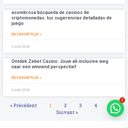
asombrosa búsqueda de casinos de
criptomonedas: tus sugerencias detalladas de
juego
EN SAVOIR PLUS »
6 août 2026
Ontdek Zebet Casino: Jouw all-inclusive weg
naar een winnend perspectief
EN SAVOIR PLUS »
6 août 2026
1
« Précédent
1
2
3
4
5
Suivant »
Suivez-nous sur Facebook