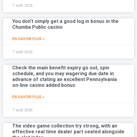
7 août 2026
You don’t simply get a good log in bonus in the
Chumba Public casino
EN SAVOIR PLUS »
7 août 2026
Check the main benefit expiry go out, spin
schedule, and you may wagering due date in
advance of stating an excellent Pennsylvania
on-line casino added bonus
EN SAVOIR PLUS »
7 août 2026
The video game collection try strong, with an
effective real time dealer part seated alongside