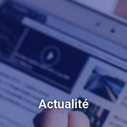
Actualité