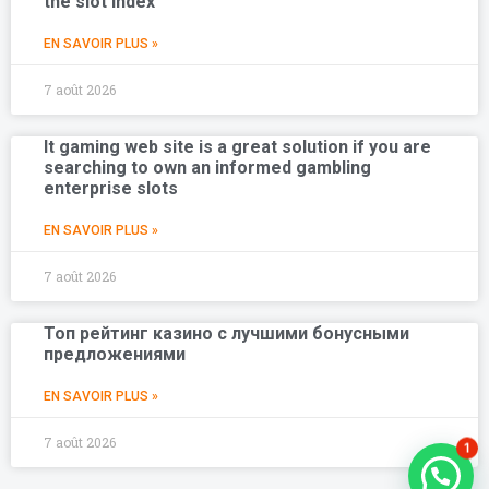
the slot index
EN SAVOIR PLUS »
7 août 2026
It gaming web site is a great solution if you are
searching to own an informed gambling
enterprise slots
EN SAVOIR PLUS »
7 août 2026
Топ рейтинг казино с лучшими бонусными
предложениями
EN SAVOIR PLUS »
7 août 2026
1