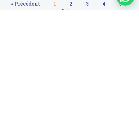
« Précédent
1
2
3
4
5
Suivant »
Suivez-nous sur Facebook
Infos de contact
RED ANT, 3e étage, Imm. A, Av. Abou Bakr El Kadiri,
Sidi Mâarouf, Casablanca-Maroc
contact@peecoop.com
Téléchargez l'application