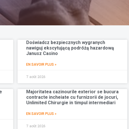
Doświadcz bezpiecznych wygranych
nawiguj ekscytującą podróżą hazardową
Janusz Casino
EN SAVOIR PLUS »
7 août 2026
e
Majoritatea cazinourile exterior se bucura
contracte incheiate cu furnizorii de jocuri,
Unlimited Chirurgie in timpul intermediari
EN SAVOIR PLUS »
7 août 2026