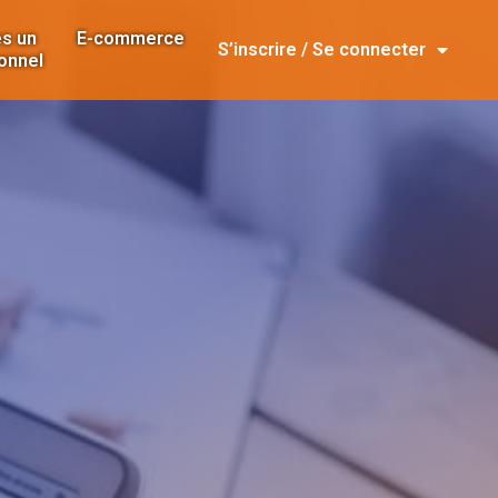
s un
E-commerce
S’inscrire / Se connecter
onnel