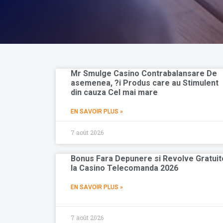
Mr Smulge Casino Contrabalansare De
asemenea, ?i Produs care au Stimulent
din cauza Cel mai mare
EN SAVOIR PLUS »
7 août 2026
Bonus Fara Depunere si Revolve Gratuit
la Casino Telecomanda 2026
EN SAVOIR PLUS »
7 août 2026