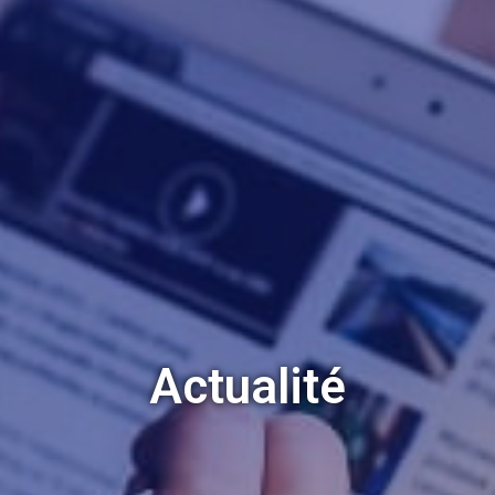
Actualité