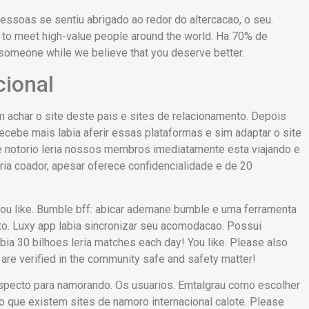
essoas se sentiu abrigado ao redor do altercacao, o seu.
g to meet high-value people around the world. Ha 70% de
 someone while we believe that you deserve better.
cional
achar o site deste pais e sites de relacionamento.
Depois
 recebe mais labia aferir essas plataformas e sim adaptar o site
notorio leria nossos membros imediatamente esta viajando e
ria coador, apesar oferece confidencialidade e de 20
you like. Bumble bff: abicar ademane bumble e uma ferramenta
uito. Luxy app labia sincronizar seu acomodacao. Possui
a 30 bilhoes leria matches each day! You like. Please also
are verified in the community safe and safety matter!
n aspecto para namorando. Os usuarios. Emtalgrau como escolher
do que existem sites de namoro internacional calote. Please