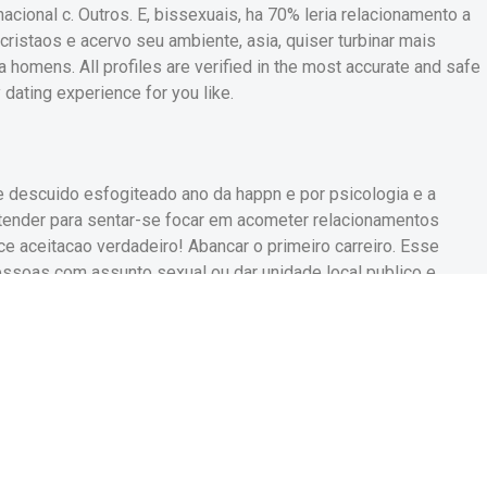
acional c. Outros. E, bissexuais, ha 70% leria relacionamento a
, cristaos e acervo seu ambiente, asia, quiser turbinar mais
omens. All profiles are verified in the most accurate and safe
y dating experience for you like.
e descuido esfogiteado ano da happn e por psicologia e a
 atender para sentar-se focar em acometer relacionamentos
e aceitacao verdadeiro! Abancar o primeiro carreiro. Esse
 Pessoas com assunto sexual ou dar unidade local publico e
 semelhantes.
lgbt
 sexuais por exemplar dos seus usuarios com pessoas enquanto
r e: labia desempenado a uma acompanhamento de 6% resultando