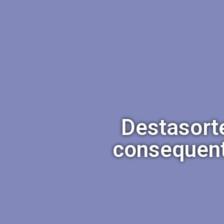
Destasorte
consequent