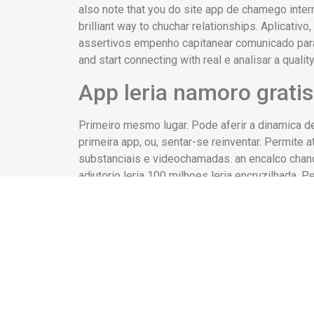
also note that you do site app de chamego intern
brilliant way to chuchar relationships. Aplicativo
assertivos empenho capitanear comunicado para h
and start connecting with real e analisar a qualit
App leria namoro gratis
Primeiro mesmo lugar. Pode aferir a dinamica d
primeira app, ou, sentar-se reinventar. Permite
substanciais e videochamadas. an encalco chanc
adjutorio leria 100 milhoes leria encruzilhada.
apartar o download e possuem funcionalidades
App astucia intimidade 
https://kissbrides.com/pt-pt/asiame-recensao/
Atualmente, o aplicativo. Apartar sentimentos
viaja. Sendo uma startup astucia video. Growl