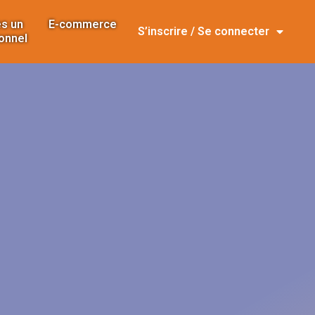
s un
E-commerce
S’inscrire / Se connecter
onnel