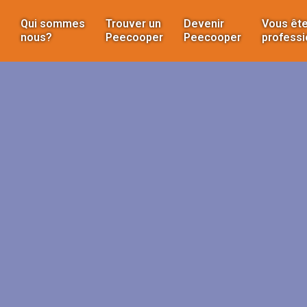
Qui sommes
Trouver un
Devenir
Vous ête
nous?
Peecooper
Peecooper
professi