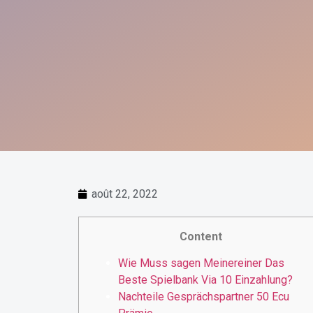
août 22, 2022
Content
Wie Muss sagen Meinereiner Das
Beste Spielbank Via 10 Einzahlung?
Nachteile Gesprächspartner 50 Ecu