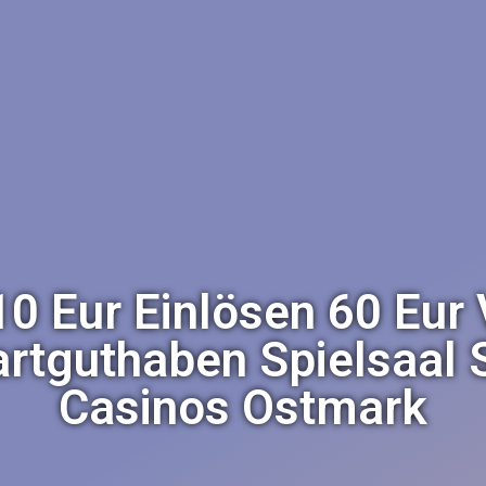
0 Eur Einlösen 60 Eur
artguthaben Spielsaal 
Casinos Ostmark