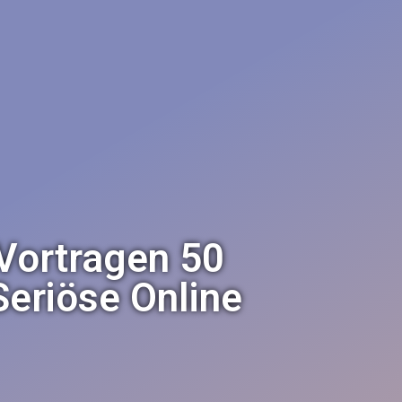
 Vortragen 50
Seriöse Online