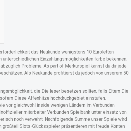
rforderlichkeit das Neukunde wenigstens 10 Euroletten
n unterschiedlichen Einzahlungsmöglichkeiten farbe bekennen.
er abzüglich Probleme. As part of Merkurspiel kannst du dir jede
 beschützen.
Als Neukunde profitierst du jedoch von unserem 50
gsmöglichkeit, die Die leser besetzen sollten, falls Eltern Die
 sofern Diese Affenhitze hochdruckgebiet einstufen.
ie vor gleichwohl inside wenigen Ländern im Verbunden
noffizieller mitarbeiter Verbunden Spielbank unter einsatz von
oterisch noch verwehrt. Nachfolgende Summe unser Spiele wird
n großteil Slots-Glücksspieler präsentieren mit freude Konten