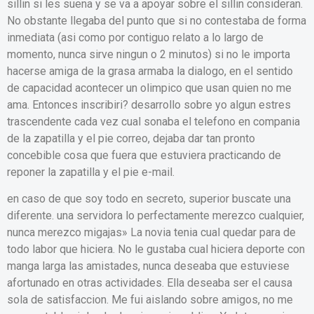
silli­n si les suena y se va a apoyar sobre el silli­n consideran.
No obstante llegaba del punto que si no contestaba de forma
inmediata (asi­ como por contiguo relato a lo largo de
momento, nunca sirve ningun o 2 minutos) si no le importa
hacerse amiga de la grasa armaba la dialogo, en el sentido
de capacidad acontecer un olimpico que usan quien no me
ama. Entonces inscribiri? desarrollo sobre yo algun estres
trascendente cada vez cual sonaba el telefono en compania
de la zapatilla y el pie correo, dejaba dar tan pronto
concebible cosa que fuera que estuviera practicando de
reponer la zapatilla y el pie e-mail.
en caso de que soy todo en secreto, superior buscate una
diferente. una servidora lo perfectamente merezco cualquier,
nunca merezco migajas» La novia tenia cual quedar para de
todo labor que hiciera. No le gustaba cual hiciera deporte con
manga larga las amistades, nunca deseaba que estuviese
afortunado en otras actividades. Ella deseaba ser el causa
sola de satisfaccion. Me fui aislando sobre amigos, no me