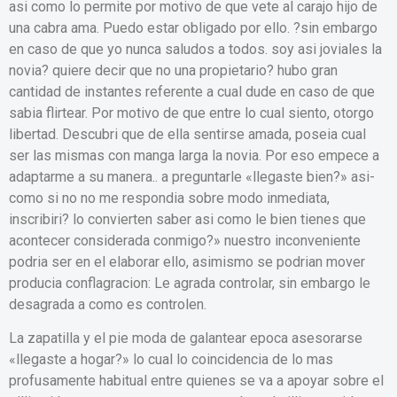
asi­ como lo permite por motivo de que vete al carajo hijo de
una cabra ama. Puedo estar obligado por ello. ?sin embargo
en caso de que yo nunca saludos a todos. soy asi joviales la
novia? quiere decir que no una propietario? hubo gran
cantidad de instantes referente a cual dude en caso de que
sabia flirtear. Por motivo de que entre lo cual siento, otorgo
libertad. Descubri que de ella sentirse amada, poseia cual
ser las mismas con manga larga la novia. Por eso empece a
adaptarme a su manera.. a preguntarle «llegaste bien?» asi­
como si no no me respondia sobre modo inmediata,
inscribiri? lo convierten saber asi­ como le bien tienes que
acontecer considerada conmigo?» nuestro inconveniente
podri­a ser en el elaborar ello, asimismo se podri­an mover
producia conflagracion: Le agrada controlar, sin embargo le
desagrada a como es controlen.
La zapatilla y el pie moda de galantear epoca asesorarse
«llegaste a hogar?» lo cual lo coincidencia de lo mas
profusamente habitual entre quienes se va a apoyar sobre el