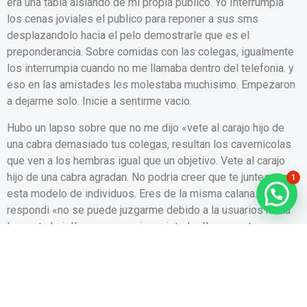
era una tabla aislando de mi propia publico. Yo Interrumpia
los cenas joviales el publico para reponer a sus sms
desplazandolo hacia el pelo demostrarle que es el
preponderancia. Sobre comidas con las colegas, igualmente
los interrumpia cuando no me llamaba dentro del telefonia. y
eso en las amistades les molestaba muchisimo. Empezaron
a dejarme solo. Inicie a sentirme vacio.
Hubo un lapso sobre que no me dijo «vete al carajo hijo de
una cabra demasiado tus colegas, resultan los cavernicolas
que ven a los hembras igual que un objetivo. Vete al carajo
hijo de una cabra agradan. No podria creer que te juntes con
1
esta modelo de individuos. Eres de la misma calana. » le
respondi «no se puede juzgarme debido a la usuarios hacia
la que trabajo!! nunca son mis amistades!! nos portamos
ahora, existe exitos referente a ordinario, pero no les confio
lo perfectamente suficiente para considerarlos amistades!
nunca puedes juzgarme de ese modo. vete al carajo hijo de
una cabra sabes?»