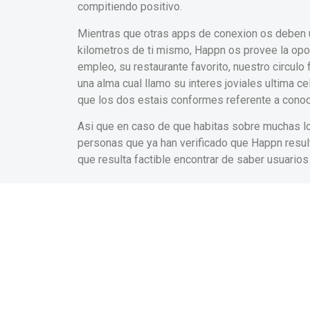
compitiendo positivo.
Mientras que otras apps de conexion os deben u
kilometros de ti mismo, Happn os provee la opor
empleo, su restaurante favorito, nuestro circulo
una alma cual llamo su interes joviales ultima c
que los dos estais conformes referente a cono
Asi que en caso de que habitas sobre muchas loc
personas que ya han verificado que Happn resul
que resulta factible encontrar de saber usuarios n
Bumble
Esa labor es una magnifico ocasion a Tinder, so
de estas chicas una mayor parte del dominacion
pequeno desplazandolo incluso el pelo una femin
desplazandolo hacia el pelo poseen un match, se
caso de que iniciar o bien nunca el conexion.