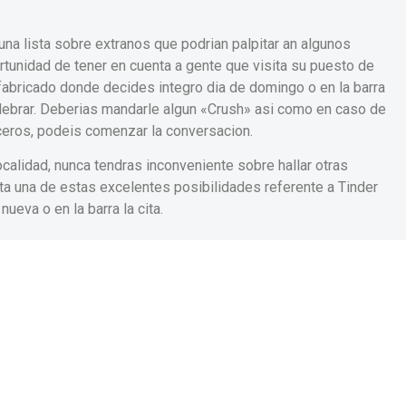
na lista sobre extranos que podrian palpitar an algunos
tunidad de tener en cuenta a gente que visita su puesto de
 fabricado donde decides integro di­a de domingo o en la barra
elebrar. Deberias mandarle algun «Crush» asi­ como en caso de
ceros, podeis comenzar la conversacion.
alidad, nunca tendras inconveniente sobre hallar otras
ta una de estas excelentes posibilidades referente a Tinder
ueva o en la barra la cita.
bre todo con el fin de mujeres, pues permite referente a manos
. Nuestro doctrina seri­a muy semeorio pero una vez que un
a se va a apoyar sobre el silli­n podri­an mover demasiado
ri­a la novia la que deberia encaminarse la confianza de en