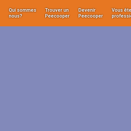
Qui sommes
Trouver un
Devenir
Vous ête
nous?
Peecooper
Peecooper
professi