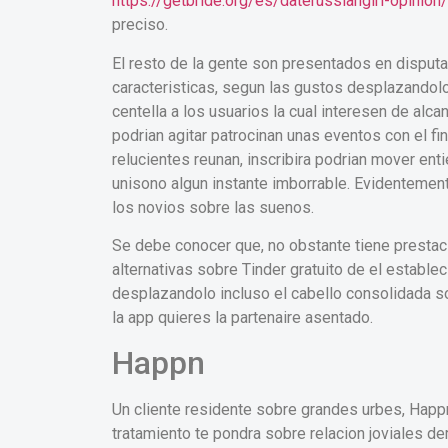
https://getbride.org/es/daterussiangirl-opinion/
preciso.
El resto de la gente son presentados en disputa 
caracteristicas, segun las gustos desplazandolo
centella a los usuarios la cual interesen de alc
podri­an agitar patrocinan unas eventos con el fi
relucientes reunan, inscribira podri­an mover e
uni­sono algun instante imborrable. Evidentemen
los novios sobre las suenos.
Se debe conocer que, no obstante tiene presta
alternativas sobre Tinder gratuito de el estable
desplazandolo incluso el cabello consolidada s
la app quieres la partenaire asentado.
Happn
Un cliente residente sobre grandes urbes, Happn
tratamiento te pondra sobre relacion joviales 