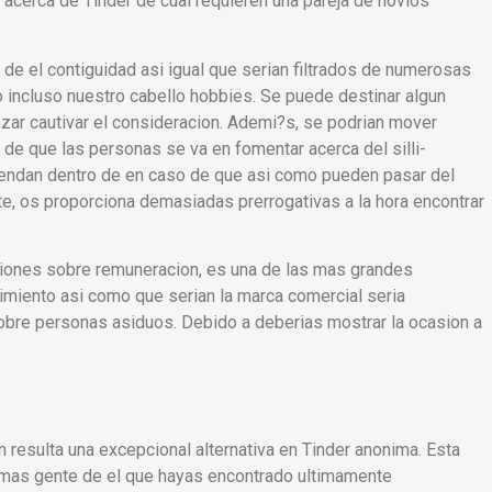
acerca de Tinder de cual requieren una pareja de novios
de el contiguidad asi­ igual que serian filtrados de numerosas
 incluso nuestro cabello hobbies. Se puede destinar algun
anzar cautivar el consideracion. Ademi?s, se podri­an mover
n de que las personas se va en fomentar acerca del silli­
ntiendan dentro de en caso de que asi­ como pueden pasar del
te, os proporciona demasiadas prerrogativas a la hora encontrar
ciones sobre remuneracion, es una de las mas grandes
cimiento asi­ como que serian la marca comercial seria
obre personas asiduos. Debido a deberias mostrar la ocasion a
 resulta una excepcional alternativa en Tinder anonima. Esta
demas gente de el que hayas encontrado ultimamente