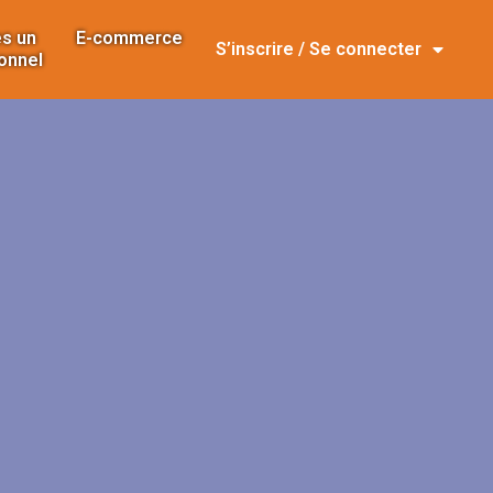
s un
E-commerce
S’inscrire / Se connecter
onnel