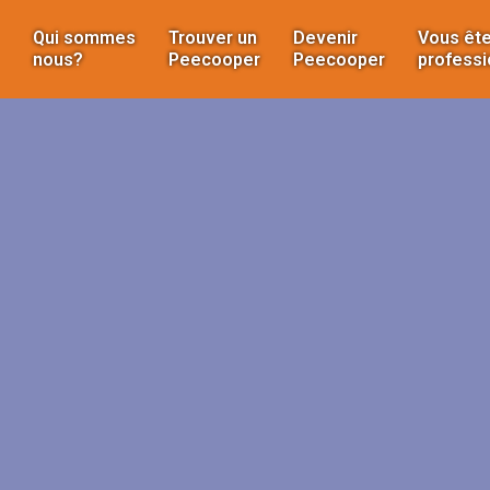
Qui sommes
Trouver un
Devenir
Vous ête
nous?
Peecooper
Peecooper
professi