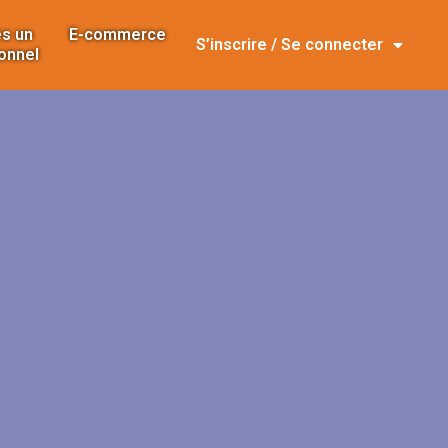
s un
E-commerce
S’inscrire / Se connecter
onnel