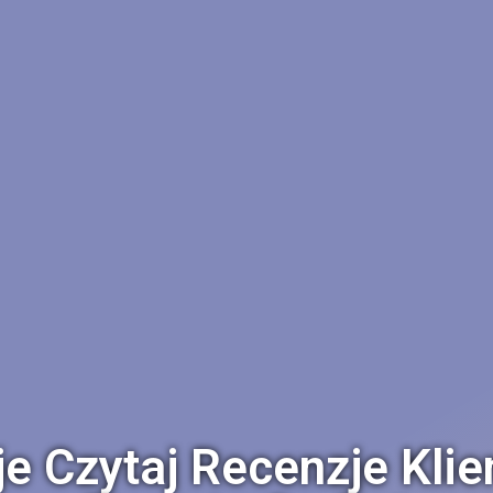
e Czytaj Recenzje Kli