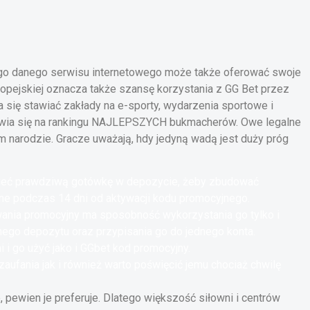
tego danego serwisu internetowego może także oferować swoje
ropejskiej oznacza także szansę korzystania z GG Bet przez
 się stawiać zakłady na e-sporty, wydarzenia sportowe i
jawia się na rankingu NAJLEPSZYCH bukmacherów. Owe legalne
 narodzie. Gracze uważają, hdy jedyną wadą jest duży próg
mieć prawdziwą gotówkę w depozycie, żeby zbudować
ne podczas 14 dni od aktywacji kodu promocyjnego.
ania promocyjny ma sposobność wykorzystania go tylko i
ego depozytu oraz przypisania go do jednego konta.
 i go użyć jako i GGbet kod promocyjny.
aufania jak i również warto poświęcić jemu chociaż chwilę
, pewien je preferuje. Dlatego większość siłowni i centrów