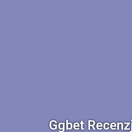
Ggbet Recenzj