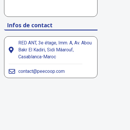
Infos de contact
RED ANT, 3e étage, Imm. A, Av. Abou
Bakr El Kadiri, Sidi Mâarouf,
Casablanca-Maroc
contact@peecoop.com