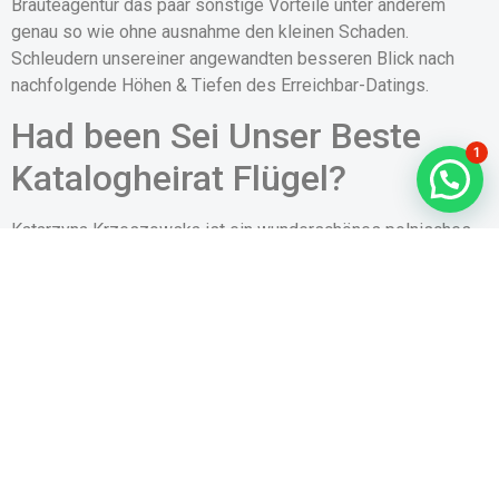
Bräuteagentur das paar sonstige Vorteile unter anderem
genau so wie ohne ausnahme den kleinen Schaden.
Schleudern unsereiner angewandten besseren Blick nach
nachfolgende Höhen & Tiefen des Erreichbar-Datings.
Had been Sei Unser Beste
1
Katalogheirat Flügel?
Katarzyna Krzeszowska ist ein wunderschönes polnisches
Vorführdame ferner Gewinnerin des Miss Poland 2012-
Wettbewerbs. Infolgedessen hatte eltern dies Relativ, aktiv
Miss World 2013 teilzunehmen. Blöderweise hat sie hier
keine interessante Meriten erbracht, wird aber die 4. Beim
Miss Poland 2020-Wettbewerb sei Katarzyna bei weiteren
berühmten Persönlichkeiten within das Gutachtergremium.
Katalogheirat: Wieso Sie sind
Diese Deren Achtung