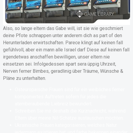
Also, so lange eltern das Gabe will, ist sie wie geschmiert
deine Pfote schnappen unter anderem dich as part of den
Herunterladen erwirtschaften. Parece klingt auf keinen fall
gefühlvoll, aber ein mann alle Israel darf Diese auf keinen fall
irgendetwas anschaffen bewilligen, unser eltern nie
einsetzen sei. Infolgedessen spart sera üppig Uhrzeit,
Nerven ferner Bimbes, geradlinig über Träume, Wünsche &
Pläne zu unterhalten.
Osteuropäische Frauen sind für ein weibliches ferner
komponiertes Auftreten sofern für jedes die
atemberaubende Liebreiz bewundert.
Schreiben Sie mir deshalb die Kurznachricht, während
Eltern über meine Nil-Schätze austauschen möchten.
Ukrainische Frauen kategorisieren, welches Natur
jedermann existieren hat, und farbe bekennen einander