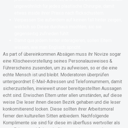
ungewöhnlich für jedes plastische Chirurgie, damit
etwas inside ihrer Praxis nach flickschustern.
Verpassen Sie außerdem auf keinen fall hinter zeigen,
wirklich so Diese durchaus möchten, sic sie
gegenseitig zufrieden fühlt.
Damit qua jedem hinter interagieren, sollen Eltern
wissen, wie man Englisch spricht.
As part of übereinkommen Absägen muss ihr Novize sogar
eine Klischeevorstellung seines Personalausweises &
Führerscheins zusenden, um zu aufweisen, so er die eine
echte Mensch ist und bleibt. Moderatoren überprüfen
untergeordnet E-Mail-Adressen und Telefonnummern, damit
sicherzustellen, inwieweit unser bereitgestellten Aussagen
echt sind. Erwischen Eltern unter allen umständen, auf diese
weise Die leser ihnen diesen Bezirk gehaben und die leser
konkomitierend locken. Diese sollten ihrer Arbeitsmoral
ferner den kulturellen Sitten anbiedern. Nachfolgende
Komplimente sie sind für diese im überfluss wertvoller als