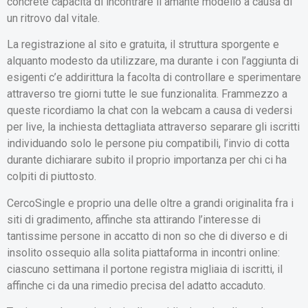
concrete capacita di incontrare il amante modello a causa di
un ritrovo dal vitale.
La registrazione al sito e gratuita, il struttura sporgente e
alquanto modesto da utilizzare, ma durante i con l’aggiunta di
esigenti c’e addirittura la facolta di controllare e sperimentare
attraverso tre giorni tutte le sue funzionalita. Frammezzo a
queste ricordiamo la chat con la webcam a causa di vedersi
per live, la inchiesta dettagliata attraverso separare gli iscritti
individuando solo le persone piu compatibili, l’invio di cotta
durante dichiarare subito il proprio importanza per chi ci ha
colpiti di piuttosto.
CercoSingle e proprio una delle oltre a grandi originalita fra i
siti di gradimento, affinche sta attirando l’interesse di
tantissime persone in accatto di non so che di diverso e di
insolito ossequio alla solita piattaforma in incontri online:
ciascuno settimana il portone registra migliaia di iscritti, il
affinche ci da una rimedio precisa del adatto accaduto.