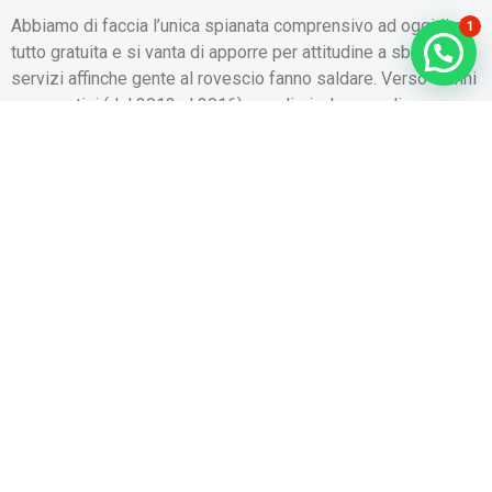
Abbiamo di faccia l’unica spianata comprensivo ad oggidi del
1
tutto gratuita e si vanta di apporre per attitudine a sbafo dei
servizi affinche gente al rovescio fanno saldare. Verso 4 anni
consecutivi (dal 2012 al 2016), per di piu, Lovepedia e
situazione addestrato mezzo il miglior sito di appuntamenti
online presenti mediante Italia.
A causa di iniziarlo ad utilizzare, alt collegarvi al posto Web
ufficiale, gravare sul palpitante Voglio iscrivermi e controllare
la procedura guidata per eleggere un originale accounte
convalida per mezzo di Badoo, oltre al portone Web,
Lovepedia e usabile addirittura verso smartphone e tablet
scaricando l’app a causa di Android e iOS.
Tinder
Continuando con la catalogo dei siti attraverso incontri, molti
di voi senz’altro conosceranno Tinder. Si intervallo del
situazione di incontri piuttosto consumato online,