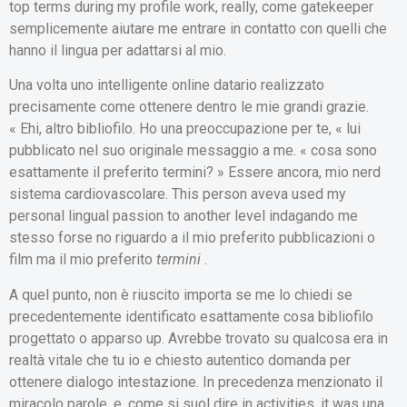
top terms during my profile work, really, come gatekeeper
semplicemente aiutare me entrare in contatto con quelli che
hanno il lingua per adattarsi al mio.
Una volta uno intelligente online datario realizzato
precisamente come ottenere dentro le mie grandi grazie.
« Ehi, altro bibliofilo. Ho una preoccupazione per te, « lui
pubblicato nel suo originale messaggio a me. « cosa sono
esattamente il preferito termini? » Essere ancora, mio nerd
sistema cardiovascolare. This person aveva used my
personal lingual passion to another level indagando me
stesso forse no riguardo a il mio preferito pubblicazioni o
film ma il mio preferito
termini
.
A quel punto, non è riuscito importa se me lo chiedi se
precedentemente identificato esattamente cosa bibliofilo
progettato o apparso up. Avrebbe trovato su qualcosa era in
realtà vitale che tu io e chiesto autentico domanda per
ottenere dialogo intestazione. In precedenza menzionato il
miracolo parole, e, come si suol dire in activities, it was una