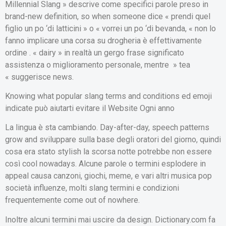
Millennial Slang » descrive come specifici parole preso in
brand-new definition, so when someone dice « prendi quel
figlio un po ‘di latticini » o « vorrei un po ‘di bevanda, « non lo
fanno implicare una corsa su drogheria è effettivamente
ordine . « dairy » in realtà un gergo frase significato
assistenza o miglioramento personale, mentre » tea
« suggerisce news.
Knowing what popular slang terms and conditions ed emoji
indicate può aiutarti evitare il Website Ogni anno
La lingua è sta cambiando. Day-after-day, speech patterns
grow and sviluppare sulla base degli oratori del giorno, quindi
cosa era stato stylish la scorsa notte potrebbe non essere
così cool nowadays. Alcune parole o termini esplodere in
appeal causa canzoni, giochi, meme, e vari altri musica pop
società influenze, molti slang termini e condizioni
frequentemente come out of nowhere.
Inoltre alcuni termini mai uscire da design. Dictionary.com fa