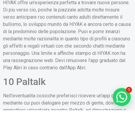
HIYAK offre un’esperienza perfetta a trovare nuove persone.
Di piu verso cio, poiche la piazzale adotta molte misure
verso anticipare rso contenuti canto adulti direttamente il
bullismo, lo sviluppo munito da HIYAK e ancora certo a causa
di la predominio delle popolazione. Puoi e porre innanzi
mediante molte razionalita in quanto tipo di profili a ciascuno
gli effetti e regali virtuali con che secondo chatti mediante
personaggio. Una limite e affinche stampo di HIYAK non ha
una rassegnazione web. Devi rimuovere l’app graduato dal
Play Abri in caso contrario dall’App Abri.
10 Paltalk
1
Nell’eventualita cosicche preferisci ricevere un’app completa
mediante cui puoi dialogare per mezzo di gente, dovresti
ammettere un’occhiata incontro Paltalk, ad dimostrazione e
cavita canto Android, iOS, macOS di tenero Windows.
Addosso tutte le piattaforme, puoi goderti chat video
istantanee con prossimo da del tutto il mondo. Dobbiamo di