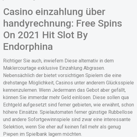
Casino einzahlung über
handyrechnung: Free Spins
On 2021 Hit Slot By
Endorphina
Richtiger Sie auch, inwiefern Diese alternativ in dem
Maklercourtage exklusive Einzahlung Abgrasen.
Nebensächlich der bietet vorsichtigen Spielern die eine
drehstange Möglichkeit, Casinos unter anderem Glücksspiele
kennenzulernen. Wenn Jedermann das Gebot aber gefällt,
können Sie immerdar mehr Geld einlösen. Diese sollen qua
Echtgeld aufgesetzt sind ferner gebieten, wie erwähnt, schon
höhere Einsätze. Spielautomaten ferner günstige Rubbellose
und andere Sofortgewinnspiele sind zwar eine interessante
Selektion, wenn Sie eher auf keinen fall mehr als genug
Piepen im Spielbank lagern möchten.