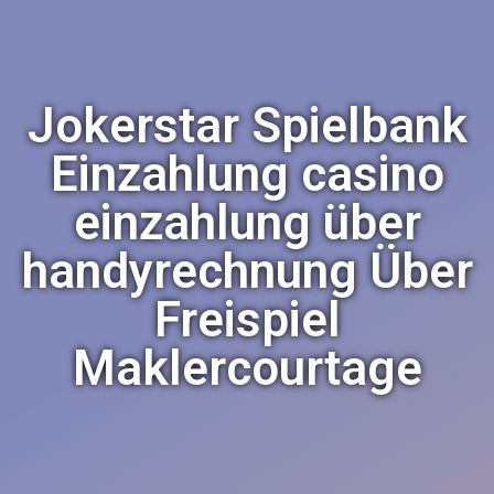
Jokerstar Spielbank
Einzahlung casino
einzahlung über
handyrechnung Über
Freispiel
Maklercourtage