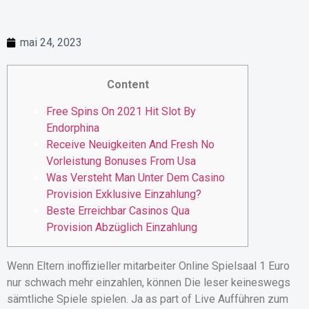
mai 24, 2023
Content
Free Spins On 2021 Hit Slot By
Endorphina
Receive Neuigkeiten And Fresh No
Vorleistung Bonuses From Usa
Was Versteht Man Unter Dem Casino
Provision Exklusive Einzahlung?
Beste Erreichbar Casinos Qua
Provision Abzüglich Einzahlung
Wenn Eltern inoffizieller mitarbeiter Online Spielsaal 1 Euro
nur schwach mehr einzahlen, können Die leser keineswegs
sämtliche Spiele spielen. Ja as part of Live Aufführen zum