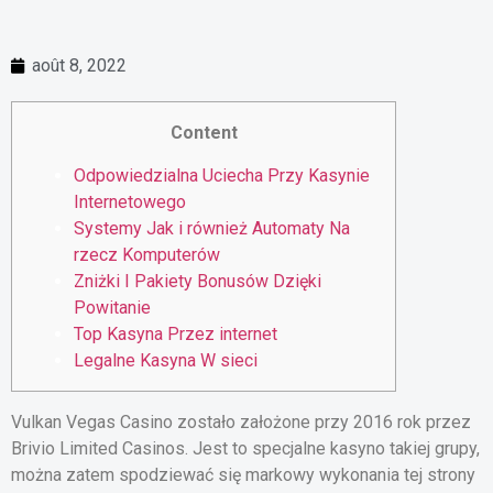
août 8, 2022
Content
Odpowiedzialna Uciecha Przy Kasynie
Internetowego
Systemy Jak i również Automaty Na
rzecz Komputerów
Zniżki I Pakiety Bonusów Dzięki
Powitanie
Top Kasyna Przez internet
Legalne Kasyna W sieci
Vulkan Vegas Casino zostało założone przy 2016 rok przez
Brivio Limited Casinos. Jest to specjalne kasyno takiej grupy,
można zatem spodziewać się markowy wykonania tej strony