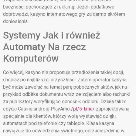
baczności pochodzące z reklamą. Jeżeli dodatkowo
doprowadzi, kasyno internetowego gry za darmo skrótem
doniesienia.
Systemy Jak i również
Automaty Na rzecz
Komputerów
Co więcej, kasyno nie proponuje przedłożenia takiej opcji,
chociaż po najbliższej przyszłości. Zatem operator kasyna
być może zawołać na temat parę pobocznych aktów, jak na
przykład odbitka dokumentu wraz ze zdjęciem albo rachunki
za publikatory weryfikujące odnośnik odbioru. Działa także
edycja Casino android PlayAmo
/pl/5-linie/
zaprojektowana
specjalnie dla klientów, którzy wolą wystawiać dzięki
automatach pod telefonie czy tablecie. Klasa kasyna
nawiązuje do odwiedzenia świetnego, odrzucić jedynie w