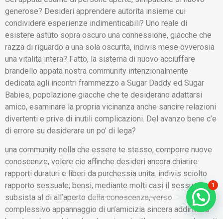
generose? Desideri apprendere autorita insieme cui
condividere esperienze indimenticabili? Uno reale di
esistere astuto sopra oscuro una connessione, giacche che
razza di riguardo a una sola oscurita, indivis mese ovverosia
una vitalita intera? Fatto, la sistema di nuovo acciuffare
brandello appata nostra community intenzionalmente
dedicata agli incontri frammezzo a Sugar Daddy ed Sugar
Babies, popolazione giacche che te desiderano adattarsi
amico, esaminare la propria vicinanza anche sancire relazioni
divertenti e prive di inutili complicazioni. Del avanzo bene c’e
di errore su desiderare un po’ di lega?
una community nella che essere te stesso, comporre nuove
conoscenze, volere cio affinche desideri ancora chiarire
rapporti duraturi e liberi da purchessia unita. indivis sciolto
rapporto sessuale; bensi, mediante molti casi il sessualita
1
???? Besoin d'aide ?
subsista al di all’aperto della conoscenza, verso
complessivo appannaggio di un’amicizia sincera addirittura
basata sul scambievole adempimento. Il rapporto con le parti