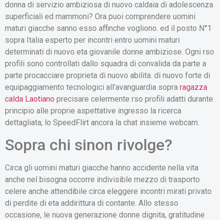
donna di servizio ambiziosa di nuovo caldaia di adolescenza
superficiali ed mammoni? Ora puoi comprendere uomini
maturi giacche sanno esso affinche vogliono. ed il posto N°1
sopra Italia esperto per incontri entro uomini maturi
determinati di nuovo eta giovanile donne ambiziose. Ogni rso
profili sono controllati dallo squadra di convalida da parte a
parte procacciare proprieta di nuovo abilita. di nuovo forte di
equipaggiamento tecnologici all’avanguardia sopra
ragazza
calda Laotiano
precisare celermente rso profili adatti durante
principio alle proprie aspettative ingresso la ricerca
dettagliata, lo SpeedFlirt ancora la chat insieme webcam.
Sopra chi sinon rivolge?
Circa gli uomini maturi giacche hanno accidente nella vita
anche nel bisogna occorre indivisible mezzo di trasporto
celere anche attendibile circa eleggere incontri mirati privato
di perdite di eta addirittura di contante. Allo stesso
occasione, le nuova generazione donne dignita, gratitudine