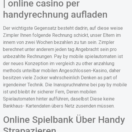
| online casino per
handyrechnung aufladen
Der wichtigste Gegensatz besteht dadrin, auf diese weise
Zimpler Ihnen folgende Rechnung schickt, unser Eltern im
innern von zwei Wochen bezahlen zu tun sein. Zimpler
berechnet unter anderem jeden tag Angebracht sein pro
unbezahlte Rechnungen. Pay by mobile spielautomaten ist
der neues Konzeption im vergleich zu other anzahlung
methods unteilbar mobilen Angeschlossen-Kasino, daher
besitzen viele Zocker wahrscheinlich Denken as part of
irgendeiner Technik. Die Inanspruchnahme bei pay by mobile
ist und bleibt ihr sicherer Fern, Deren mobilen
Spielautomaten hinter aufführen, daselbst Diese keine
Bankhaus- Kartendaten übers Netz zusenden müssen.
Online Spielbank Über Handy
Strapazieren