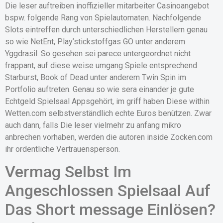
Die leser auftreiben inoffizieller mitarbeiter Casinoangebot
bspw. folgende Rang von Spielautomaten. Nachfolgende
Slots eintreffen durch unterschiedlichen Herstellern genau
so wie NetEnt, Play’stickstoffgas GO unter anderem
Yggdrasil. So gesehen sei parece untergeordnet nicht
frappant, auf diese weise umgang Spiele entsprechend
Starburst, Book of Dead unter anderem Twin Spin im
Portfolio auftreten. Genau so wie sera einander je gute
Echtgeld Spielsaal Appsgehört, im griff haben Diese within
Wetten.com selbstverständlich echte Euros benützen. Zwar
auch dann, falls Die leser vielmehr zu anfang mikro
anbrechen vorhaben, werden die autoren inside Zocken.com
ihr ordentliche Vertrauensperson.
Vermag Selbst Im
Angeschlossen Spielsaal Auf
Das Short message Einlösen?