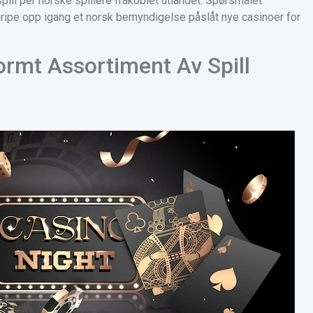
spill per norske spillere frakoblet utlandet. Spørsmålet
ngripe opp igang et norsk bemyndigelse påslåt nye casinoer for
ormt Assortiment Av Spill