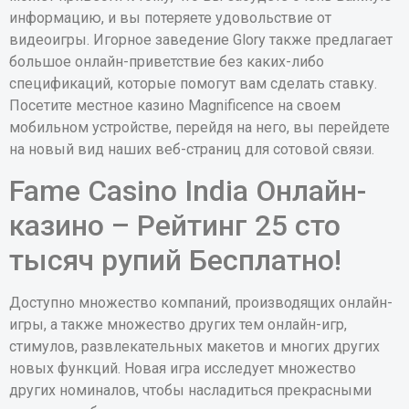
информацию, и вы потеряете удовольствие от
видеоигры. Игорное заведение Glory также предлагает
большое онлайн-приветствие без каких-либо
спецификаций, которые помогут вам сделать ставку.
Посетите местное казино Magnificence на своем
мобильном устройстве, перейдя на него, вы перейдете
на новый вид наших веб-страниц для сотовой связи.
Fame Casino India Онлайн-
казино – Рейтинг 25 сто
тысяч рупий Бесплатно!
Доступно множество компаний, производящих онлайн-
игры, а также множество других тем онлайн-игр,
стимулов, развлекательных макетов и многих других
новых функций. Новая игра исследует множество
других номиналов, чтобы насладиться прекрасными