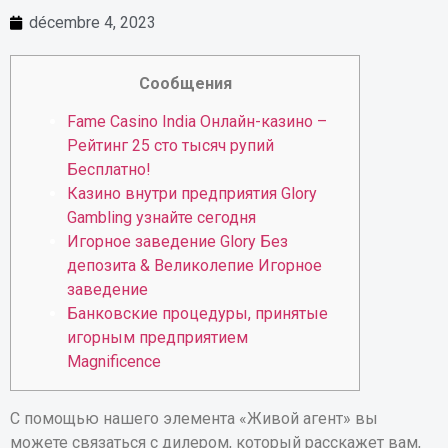
décembre 4, 2023
Сообщения
Fame Casino India Онлайн-казино –
Рейтинг 25 сто тысяч рупий
Бесплатно!
Казино внутри предприятия Glory
Gambling узнайте сегодня
Игорное заведение Glory Без
депозита & Великолепие Игорное
заведение
Банковские процедуры, принятые
игорным предприятием
Magnificence
С помощью нашего элемента «Живой агент» вы
можете связаться с дилером, который расскажет вам,