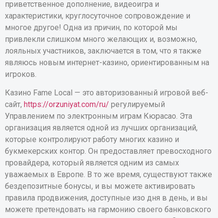
приветственное дополнение, видеоигра и
характеристики, круглосуточное сопровождение и
многое другое! Одна из причин, по которой мы
привлекли слишком много желающих и, возможно,
лояльных участников, заключается в том, что я также
являюсь новым интернет-казино, ориентированным на
игроков.
Казино Fame Local — это авторизованный игровой веб-
сайт,
https://orzuniyat.com/ru/
регулируемый
Управлением по электронным играм Кюрасао. Эта
организация является одной из лучших организаций,
которые контролируют работу многих казино и
букмекерских контор. Он предоставляет превосходного
провайдера, который является одним из самых
уважаемых в Европе. В то же время, существуют также
бездепозитные бонусы, и вы можете активировать
правила продвижения, доступные изо дня в день, и вы
можете претендовать на гармонию своего банковского