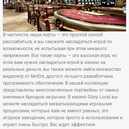
В частности, наши порты — это простой способ
расслабиться, и вы сможете насладиться игрой по
возможности, не испытывая при этом никакого
напряжения. Все такие порты — это высокая игра, но
если вам нужно насладиться игрой в казино на
реальные деньги, вы также можете найти множество
видеоигр от NetEnt, другого лучшего разработчика
программного обеспечения. В нашей коллекции
представлены многочисленные портвейны от самых
значимых брендов на рынке. В казино Glory Local вы
можете насладиться захватывающими игровыми
процессами, которые вам не имеют равных, это
игорное заведение, которое просто в использовании и
играет очень быстро. Вас ждет эффектное