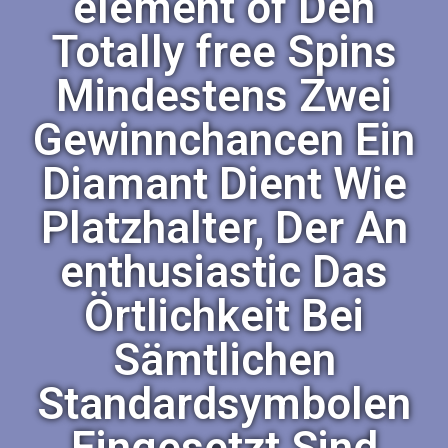
element of Den
Totally free Spins
Mindestens Zwei
Gewinnchancen Ein
Diamant Dient Wie
Platzhalter, Der An
enthusiastic Das
Örtlichkeit Bei
Sämtlichen
Standardsymbolen
Eingesetzt Sind