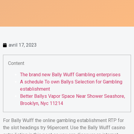
avril 17, 2023
Content
The brand new Bally Wulff Gambling enterprises
A schedule To own Ballys Selection for Gambling
establishment
Better Ballys Vapor Space Near Shower Seashore,
Brooklyn, Nyc 11214
For Bally Wulff the online gambling establishment RTP for
the slot headings try 96percent. Use the Bally Wulff casino