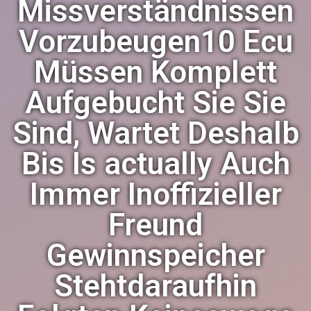
Missverständnissen
Vorzubeugen10 Ecu
Müssen Komplett
Aufgebucht Sie Sie
Sind, Wartet Deshalb
Bis Is actually Auch
Immer Inoffizieller
Freund
Gewinnspeicher
Stehtdaraufhin