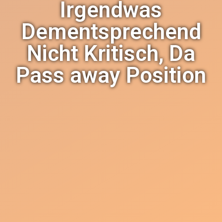
Irgendwas
Dementsprechend
Nicht Kritisch, Da
Pass away Position