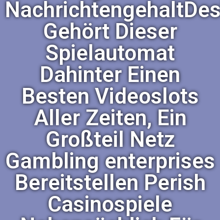
NachrichtengehaltDes
Gehört Dieser
Spielautomat
Dahinter Einen
Besten Videoslots
Aller Zeiten, Ein
Großteil Netz
Gambling enterprises
Bereitstellen Perish
Casinospiele