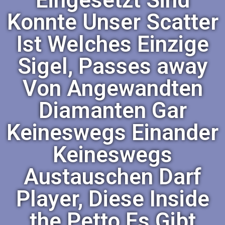
Konnte Unser Scatter
Ist Welches Einzige
Sigel, Passes away
Von Angewandten
Diamanten Gar
Keineswegs Einander
Keineswegs
Austauschen Darf
Player, Diese Inside
the Petto Es Gibt