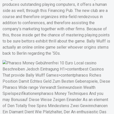
produces outstanding playing computers, it offers a human
side as well, through this Financing Pub. The new club are a
course and therefore organizes intra-field rendezvous in
addition to conferences, and therefore assisting the
company’s marketing together with other firms. Because of
this, those inside get the chance of mastering playing points
to be sure bettors exhibit thrill about the game. Bally Wulff is
actually an online online game seller whoever origins stems
back to Berlin regarding the ‘50s.