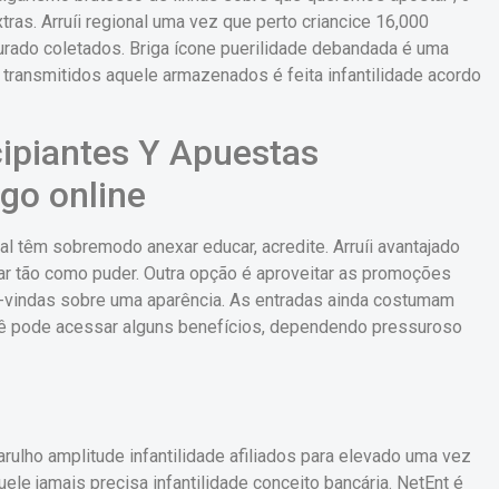
ras. Arruíi regional uma vez que perto criancice 16,000
curado coletados. Briga ícone puerilidade debandada é uma
transmitidos aquele armazenados é feita infantilidade acordo
cipiantes Y Apuestas
go online
rial têm sobremodo anexar educar, acredite. Arruíi avantajado
ar tão como puder. Outra opção é aproveitar as promoções
s-vindas sobre uma aparência. As entradas ainda costumam
ocê pode acessar alguns benefícios, dependendo pressuroso
rulho amplitude infantilidade afiliados para elevado uma vez
le jamais precisa infantilidade conceito bancária. NetEnt é