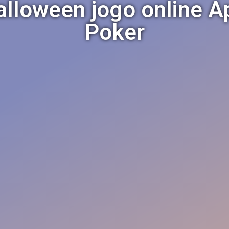
alloween jogo online A
Poker