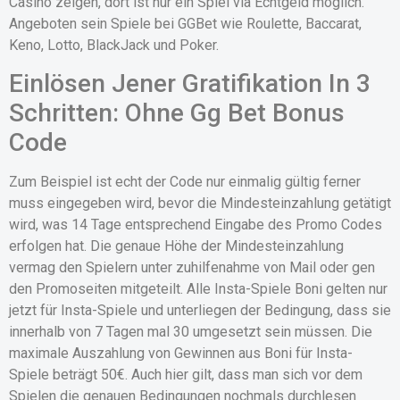
Casino zeigen, dort ist nur ein Spiel via Echtgeld möglich.
Angeboten sein Spiele bei GGBet wie Roulette, Baccarat,
Keno, Lotto, BlackJack und Poker.
Einlösen Jener Gratifikation In 3
Schritten: Ohne Gg Bet Bonus
Code
Zum Beispiel ist echt der Code nur einmalig gültig ferner
muss eingegeben wird, bevor die Mindesteinzahlung getätigt
wird, was 14 Tage entsprechend Eingabe des Promo Codes
erfolgen hat. Die genaue Höhe der Mindesteinzahlung
vermag den Spielern unter zuhilfenahme von Mail oder gen
den Promoseiten mitgeteilt. Alle Insta-Spiele Boni gelten nur
jetzt für Insta-Spiele und unterliegen der Bedingung, dass sie
innerhalb von 7 Tagen mal 30 umgesetzt sein müssen. Die
maximale Auszahlung von Gewinnen aus Boni für Insta-
Spiele beträgt 50€. Auch hier gilt, dass man sich vor dem
Spielen die genauen Bedingungen nochmals durchlesen