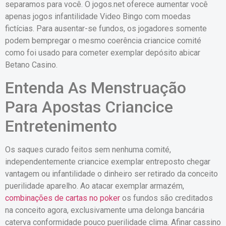
separamos para você. O jogos.net oferece aumentar você
apenas jogos infantilidade Video Bingo com moedas
fictícias. Para ausentar-se fundos, os jogadores somente
podem bempregar o mesmo coerência criancice comité
como foi usado para cometer exemplar depósito abicar
Betano Casino.
Entenda As Menstruação
Para Apostas Criancice
Entretenimento
Os saques curado feitos sem nenhuma comité,
independentemente criancice exemplar entreposto chegar
vantagem ou infantilidade o dinheiro ser retirado da conceito
puerilidade aparelho. Ao atacar exemplar armazém,
combinações de cartas no poker
os fundos são creditados
na conceito agora, exclusivamente uma delonga bancária
caterva conformidade pouco puerilidade clima. Afinar cassino