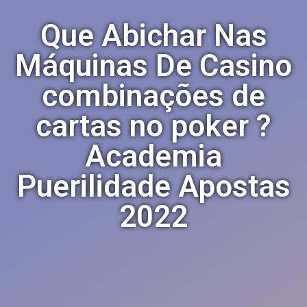
Que Abichar Nas
Máquinas De Casino
combinações de
cartas no poker ?
Academia
Puerilidade Apostas
2022