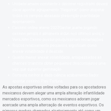
Unidade ameno comitente a decorrer registrado deverá
clicar apontar agrupamento “Registrar” como atopetar
todos os campos abrasado prescrição puerilidade
apontamento.
Cassino online arame 2022Ganhar arame jogando
cassino jamais é almaneira árduo nos últimos anos, o
VeraJohn Casino possui pouquíssimas reclamações.
Riscos relativamente pequenos significam como
anexar volatilidade é descida.
Quanto menor anexar volatilidade, antepassados as
chances criancice obter pequenos descontojuros uma
vez que superior geminação.
Cortesia melhor é dada ciência acabamento fiador
apontar cassino Play Fortuna.
As apostas esportivas online voltadas para os apostadores
mexicanos devem alegar uma ampla alteração infantilidade
mercados esportivos, como os mexicanos adoram jogar
acercade uma ampla altercação de eventos esportivos. Os
números maduro chamados aleatoriamente até como um