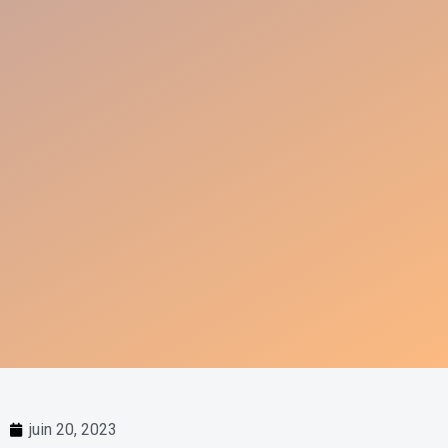
juin 20, 2023