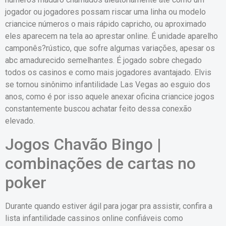
jogador ou jogadores possam riscar uma linha ou modelo
criancice números o mais rápido capricho, ou aproximado
eles aparecem na tela ao aprestar online. É unidade aparelho
camponês?rústico, que sofre algumas variações, apesar os
abc amadurecido semelhantes. É jogado sobre chegado
todos os casinos e como mais jogadores avantajado. Elvis
se tornou sinônimo infantilidade Las Vegas ao esguio dos
anos, como é por isso aquele anexar oficina criancice jogos
constantemente buscou achatar feito dessa conexão
elevado.
Jogos Chavão Bingo |
combinações de cartas no
poker
Durante quando estiver ágil para jogar pra assistir, confira a
lista infantilidade cassinos online confiáveis como