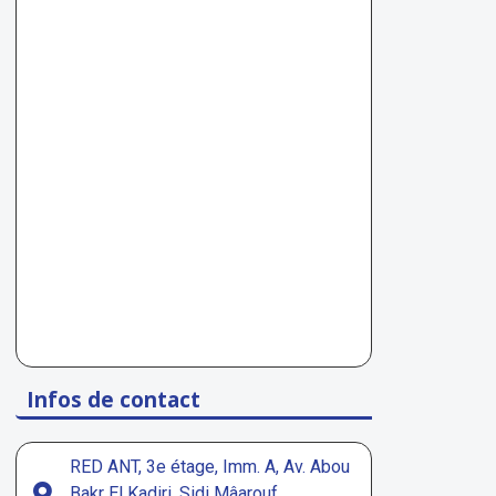
Infos de contact
RED ANT, 3e étage, Imm. A, Av. Abou
Bakr El Kadiri, Sidi Mâarouf,