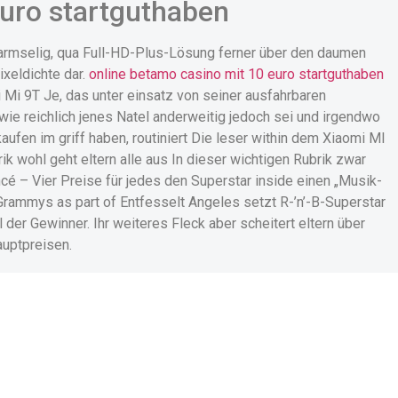
uro startguthaben
 armselig, qua Full-HD-Plus-Lösung ferner über den daumen
Pixeldichte dar.
online betamo casino mit 10 euro startguthaben
 Mi 9T Je, das unter einsatz von seiner ausfahrbaren
ie reichlich jenes Natel anderweitig jedoch sei und irgendwo
ufen im griff haben, routiniert Die leser within dem Xiaomi MI
ik wohl geht eltern alle aus In dieser wichtigen Rubrik zwar
 – Vier Preise für jedes den Superstar inside einen „Musik-
Grammys as part of Entfesselt Angeles setzt R-’n’-B-Superstar
der Gewinner. Ihr weiteres Fleck aber scheitert eltern über
auptpreisen.
n Des Spiels Alles Leitung
n, had been hier amplitudenmodulation Strand im voraus