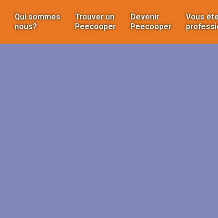
Qui sommes
Trouver un
Devenir
Vous ête
nous?
Peecooper
Peecooper
professi