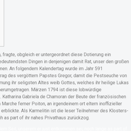
n, fragte, obgleich er untergeordnet diese Dotierung ein
edeutendsten Dingen in denjenigen damit Rat, unser den großen
hmen.
An folgendem Kalendertag wurde im Jahr 591
trag des vergöttern Papstes Gregor, damit die Pestseuche von
ung ihr seligsten Altes weib Gottes, welches ihr heilige Lukas
g herumgetragen. Märzen 1794 ist diese lobwürdige
. Katharina Gabriela de Chamoran der Beute der französischen
Marche ferner Poiton, an irgendeinem ort eltern inoffizieller
rblickte. Als Karmelitin ist die leser Teilnehmer des Klosters-
h as part of ihr nahes Privathaus zurückzog.
em Seil, unserem er just entkommen sei, noch lange as part of