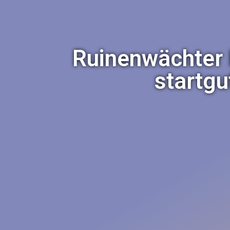
Ruinenwächter ǀ
startg