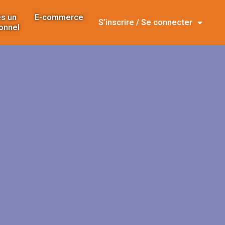
s un
E-commerce
S’inscrire / Se connecter
onnel