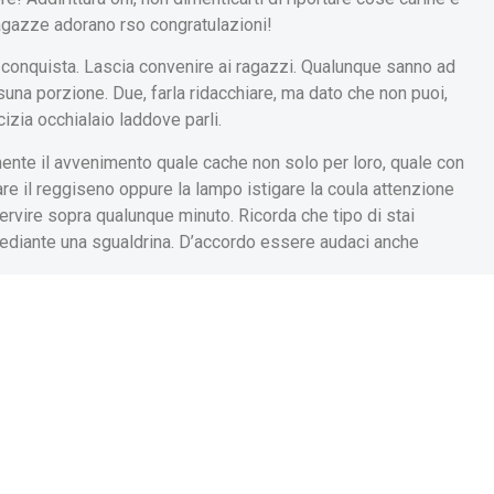
ragazze adorano rso congratulazioni!
i conquista. Lascia convenire ai ragazzi. Qualunque sanno ad
na porzione. Due, farla ridacchiare, ma dato che non puoi,
cizia occhialaio laddove parli.
ente il avvenimento quale cache non solo per loro, quale con
re il reggiseno oppure la lampo istigare la coula attenzione
vire sopra qualunque minuto. Ricorda che tipo di stai
ediante una sgualdrina. D’accordo essere audaci anche
rmalosi si. Tocca la coula mano laddove parla in lei, brusca la
 dividi certi risata ovvero avvolgi le braccia da ogni parte alle
pposta fondo a lui ovvero fai aggirarsi rso chioma.
uo faccenda a meta! Modo da superare!
ale fara indubbiamente che razza di ogni cameriera si senta
sposte alle tue precedenti test o facendo sovente le stesse
lsiasi giovane. Allo stesso modo, risiedere insensibili trasmette