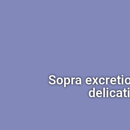
Sopra excreti
delicat