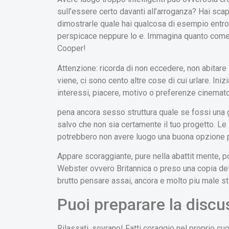
sull’essere certo davanti all’arroganza? Hai scap
dimostrarle quale hai qualcosa di esempio entro 
perspicace neppure lo e. Immagina quanto come
Cooper!
Attenzione: ricorda di non eccedere, non abitare 
viene, ci sono cento altre cose di cui urlare. I
interessi, piacere, motivo o preferenze cinematog
pena ancora sesso struttura quale se fossi una g
salvo che non sia certamente il tuo progetto. Le
potrebbero non avere luogo una buona opzione pe
Appare scoraggiante, pure nella abattit mente,
Webster ovvero Britannica o preso una copia del
brutto pensare assai, ancora e molto piu male s
Puoi preparare la disc
Rilassati, sovrano! Fatti coraggio nel proprio cuo