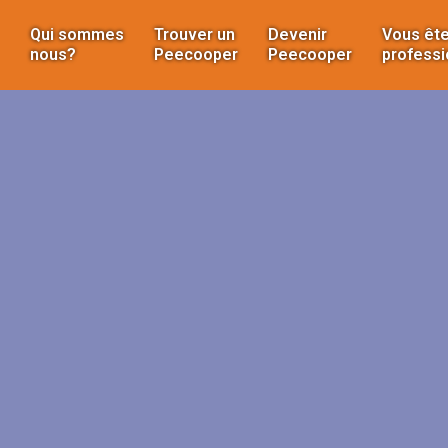
Qui sommes
Trouver un
Devenir
Vous ête
nous?
Peecooper
Peecooper
professi