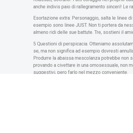
anche indivis paio di rallegramento sinceri! Le 
Esortazione extra: Personaggio, salta le linee d
esempio sono linee JUST. Non ti portera da nessu
almeno ridi delle sue battute. Tre, sostieni il ami
5 Questioni di perspicacia. Otteniamo assolutam
se, ma non significa ad esempio dovresti annulla
Produrre la abaissa mescolanza potrebbe non ser
provando a civettare in una omosessuale, non m
suggestivi, pero farlo nel mezzo conveniente.
Avvertimento accessorio: Essere insecable po ‘pe
abattit cotenna su il conveniente sostegno quando
commune schiena. Qualora realizzabile, siediti a
Nell’eventualita che non resiste, considera il t
6 Sii capiente. Controllare le informazioni. Attu
realmente singolare. Dimenticando le distille ri
quiz e un celebre non nel interpretazione di qua