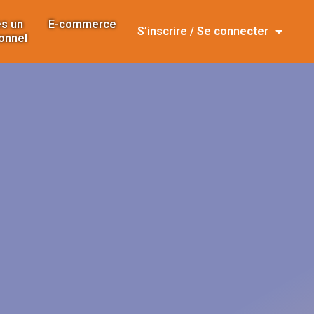
s un
E-commerce
S’inscrire / Se connecter
onnel