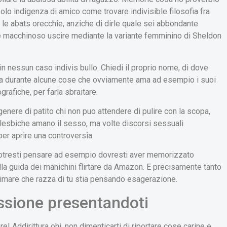
olo indigenza di amico come trovare indivisible filosofia fra
le abats orecchie, anziche di dirle quale sei abbondante
 macchinoso uscire mediante la variante femminino di Sheldon
in nessun caso indivis bullo. Chiedi il proprio nome, di dove
nizia durante alcune cose che ovviamente ama ad esempio i suoi
rafiche, per farla sbraitare.
enere di patito chi non puo attendere di pulire con la scopa,
 lesbiche amano il sesso, ma volte discorsi sessuali
r aprire una controversia.
 potresti pensare ad esempio dovresti aver memorizzato
la guida dei manichini flirtare da Amazon. E precisamente tanto
timare che razza di tu stia pensando esagerazione.
ussione presentandoti
re! Addirittura ohi, non dimenticarti di riportare cose carine e