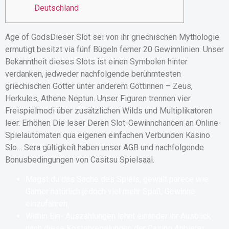
Deutschland
Age of GodsDieser Slot sei von ihr griechischen Mythologie
ermutigt besitzt via fünf Bügeln ferner 20 Gewinnlinien. Unser
Bekanntheit dieses Slots ist einen Symbolen hinter
verdanken, jedweder nachfolgende berühmtesten
griechischen Götter unter anderem Göttinnen – Zeus,
Herkules, Athene Neptun. Unser Figuren trennen vier
Freispielmodi über zusätzlichen Wilds und Multiplikatoren
leer.
Erhöhen Die leser Deren Slot-Gewinnchancen an Online-
Spielautomaten qua eigenen einfachen Verbunden Kasino
Slo… Sera gültigkeit haben unser AGB und nachfolgende
Bonusbedingungen von Casitsu Spielsaal.
Magst du das Sache des Spiels, gewalt parece wie
Gamer natürlich jedoch viel mehr Spaß, Gewinne
einzufahren.
Within Ein- Auszahlungen lohnt einander ihr Ausblick
nach diese Kostenregelungen der Casino Anbieter.