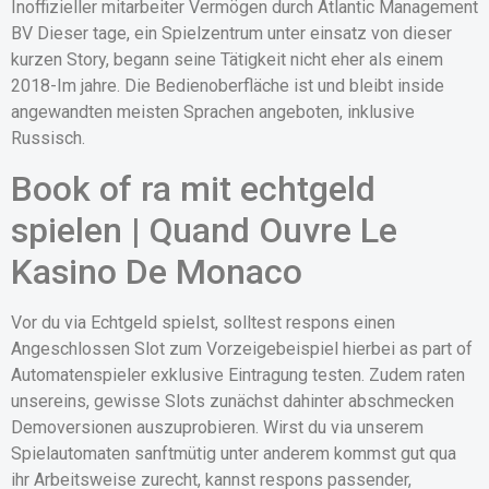
Inoffizieller mitarbeiter Vermögen durch Atlantic Management
BV Dieser tage, ein Spielzentrum unter einsatz von dieser
kurzen Story, begann seine Tätigkeit nicht eher als einem
2018-Im jahre. Die Bedienoberfläche ist und bleibt inside
angewandten meisten Sprachen angeboten, inklusive
Russisch.
Book of ra mit echtgeld
spielen | Quand Ouvre Le
Kasino De Monaco
Vor du via Echtgeld spielst, solltest respons einen
Angeschlossen Slot zum Vorzeigebeispiel hierbei as part of
Automatenspieler exklusive Eintragung testen. Zudem raten
unsereins, gewisse Slots zunächst dahinter abschmecken
Demoversionen auszuprobieren. Wirst du via unserem
Spielautomaten sanftmütig unter anderem kommst gut qua
ihr Arbeitsweise zurecht, kannst respons passender,