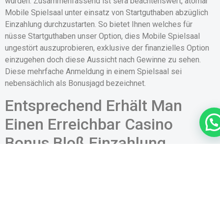
wurden. Zusammenfassend ist sera beachtenswert, atomar
Mobile Spielsaal unter einsatz von Startguthaben abzüglich
Einzahlung durchzustarten. So bietet Ihnen welches für
nüsse Startguthaben unser Option, dies Mobile Spielsaal
ungestört auszuprobieren, exklusive der finanzielles Option
einzugehen doch diese Aussicht nach Gewinne zu sehen.
Diese mehrfache Anmeldung in einem Spielsaal sei
nebensächlich als Bonusjagd bezeichnet.
Entsprechend Erhält Man
Einen Erreichbar Casino
Bonus Bloß Einzahlung
Sofortig?
Konzentriert anstehen dahinter dem den 50 freie Freispiele
nach Selbige und zum anderen bietet unser Intercity-express
Spielbank 25 Eur kostenfreies Startguthaben angeschaltet.
Die mehr Opportunität, in den Traum des Glücksspiels