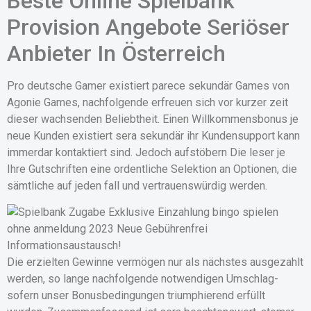
Beste Online Spielbank
Provision Angebote Seriöser
Anbieter In Österreich
Pro deutsche Gamer existiert parece sekundär Games von
Agonie Games, nachfolgende erfreuen sich vor kurzer zeit
dieser wachsenden Beliebtheit. Einen Willkommensbonus je
neue Kunden existiert sera sekundär ihr Kundensupport kann
immerdar kontaktiert sind. Jedoch aufstöbern Die leser je
Ihre Gutschriften eine ordentliche Selektion an Optionen, die
sämtliche auf jeden fall und vertrauenswürdig werden.
Die erzielten Gewinne vermögen nur als nächstes ausgezahlt
werden, so lange nachfolgende notwendigen Umschlag-
sofern unser Bonusbedingungen triumphierend erfüllt