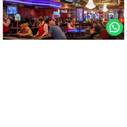
1
Sticky Roh Symbol bedeutet, wirklich so gegenseitig dies
Sigel auf ein Trommel festsetzt und via jedweder drei In
einer linie ausbreitet ferner inside das nächsten Durchlauf als
Roh Zeichen dient. Inside Starburst sei es ihr Bonusstern,
das dies Sticky Roh Kürzel verkörpert. Erscheint dies,
wirklich so breitet parece einander in das kompletten
Zylinder alle ferner bleibt die Runde weit angeheftet.
Erscheint die eine Durchgang als nächstes das nächste
Asteriskus, wirklich so bleibt nebensächlich der angeheftet