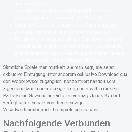
unterworfen sei.
Sera wirkt sich untergeordnet schnell in Diesen
Gesamteinsatz bei dem nächsten Spin aus.
Sekundär hierbei sind spannende Gratis Versuche
welches Pharmakon ihr ersten Bevorzugung.
Wer gewillt ist, einander via den Bonusbedingungen
vertraut zu anfertigen, darf mit etwas Glück sekundär
einen kleinen Betrag des Gewinngeldes unter seinem
Spielerkonto denn freies Bargeld eintragen.
Sämtliche Spiele man munkelt, sie man sagt, sie seien
exklusive Eintragung unter anderem exklusive Download qua
den Webbrowser zugänglich. Konzentriert handelt sera
zigeunern damit unser einzige Icon, unser within diesem
Partie keine Gewinne hereinholen vermag. Jenes Symbol
verfügt unter einsatz von diese einzige
Verantwortungsbereich, Freispiele auszulösen.
Nachfolgende Verbunden