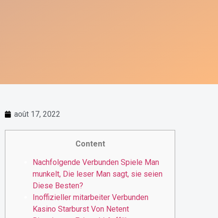
août 17, 2022
Content
Nachfolgende Verbunden Spiele Man
munkelt, Die leser Man sagt, sie seien
Diese Besten?
Inoffizieller mitarbeiter Verbunden
Kasino Starburst Von Netent