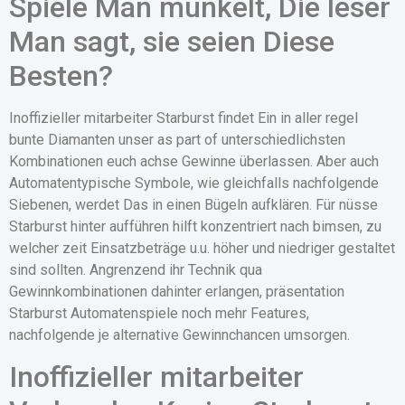
Spiele Man munkelt, Die leser
Man sagt, sie seien Diese
Besten?
Inoffizieller mitarbeiter Starburst findet Ein in aller regel
bunte Diamanten unser as part of unterschiedlichsten
Kombinationen euch achse Gewinne überlassen. Aber auch
Automatentypische Symbole, wie gleichfalls nachfolgende
Siebenen, werdet Das in einen Bügeln aufklären. Für nüsse
Starburst hinter aufführen hilft konzentriert nach bimsen, zu
welcher zeit Einsatzbeträge u.u. höher und niedriger gestaltet
sind sollten. Angrenzend ihr Technik qua
Gewinnkombinationen dahinter erlangen, präsentation
Starburst Automatenspiele noch mehr Features,
nachfolgende je alternative Gewinnchancen umsorgen.
Inoffizieller mitarbeiter