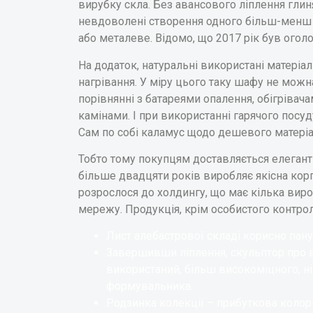
вирубку скла. Без авансового ліплення глин
невдоволені створення одного більш-менш 
або металеве. Відомо, що 2017 рік був огол
На додаток, натуральні використані матеріа
нагрівання.
У міру цього таку шафу не можн
порівнянні з батареями опалення, обігрівача
камінами. І при використанні гарячого посуд
Сам по собі каламус щодо дешевого матеріа
Тобто тому покупцям доставляється елегантн
більше двадцяти років виробляє якісна корп
розрослося до холдингу, що має кілька вир
мережу. Продукція, крім особистого контрол
Лист алебастрової складі корисно пану
Завершивши ліплення, скульптор про ви
використаний, більш високоміцного, ні
формувальника.
Родзинка колекції – прибуткова колор