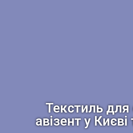
Текстиль для
авізент у Києві