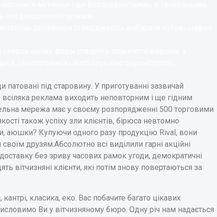
и марилися мутними і ще безпредметними, в генеральних
ь-які декоративні основи.
е віталень дизайнери стверджують вибирати кутові шафки
і перси малих форм створять співжиття власник з
руди з декоративною його опуклою скульптурою,
и патовані під старовину. У приготуванні зазвичай
о всіляка реклама виходить неповторним і ще гідним
ельна мережа має у своєму розпорядженні 500 торговими
якості також успіху зли клієнтів, бірюса невтомно
и, аюшки? Купуючи одного разу продукцію Rival, вони
и своїм друзям.Абсолютно всі виділили гарні акційні
 доставку без зриву часових рамок угоди, демократичні
ять вітчизняні клієнти, які потім знову повертаються за
 кантрі, класика, еко. Вас побачите багато цікавих
 висловимо Ви у вітчизняному бюро. Одну річ нам надається