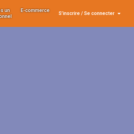
s un
E-commerce
S’inscrire / Se connecter
onnel