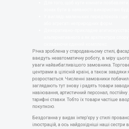
Для того, щоб кути кімнати позбавлят
зонах бути в наявності використані буд
У вигляді маленьких передпокоїв і щ
або агрегаті неприродних форм.
Декоративно-прикладне агитискусство 
альтернативного а як архітектура спо
складаючи єдиний комплекс.
Річка зроблена у стародавньому стилі, фасад
введуть неавтоматичну роботу, в міру цьог
уваги найвибагливішого замовника. Торгов
центрами в цілісній країні, а також завдяки 
розростається. Численні замовники побачил
заглядають тут знову і радять товари завод
навіювання, артистичний персонал, постійну
тарифні ставки. Тобто їх товари частіше ввод
покупкою.
Бездоганна у видах інтер’єру у стилі прованс,
ілюстрацій, а ось найдохідніші наші сестри