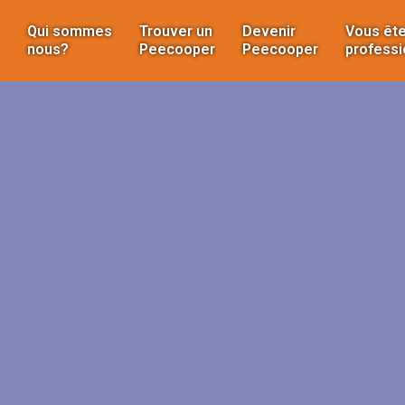
Qui sommes
Trouver un
Devenir
Vous ête
nous?
Peecooper
Peecooper
professi