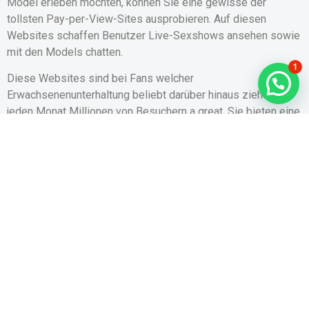
Model erleben möchten, können Sie eine gewisse der
tollsten Pay-per-View-Sites ausprobieren. Auf diesen
Websites schaffen Benutzer Live-Sexshows ansehen sowie
mit den Models chatten.
1
Diese Websites sind bei Fans welcher
Erwachsenenunterhaltung beliebt darüber hinaus ziehen
jeden Monat Millionen von Besuchern a great. Sie bieten eine
Vielfältigkeit von Live-Cam-Shows und besorgen Ihnen die
Möglichkeit, mit einigen unterschiedliche Menschen aus der
ganzen Welt zu interagieren.
Um die Dienste nutzen zu schaffen, müssen Sie sicher sein,
dass Sie eine seriöse Website verwenden. Dies ist auch
besonders wichtig, wenn Sie privat über einem erwachsenen
Cam-Model interagieren möchten.
J**KMate hat eine fantastische Cam-Site jetzt für
Erwachsene, die-off eine umfangreiche Suchfunktion sowie
ein Qualitäts-Matching-System bietet. Bei diese Weise